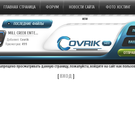
ГЛАВНАЯ СТРАНИЦА
ФОРУМ
НОВОСТИ САЙТА
ФОТО ХОСТИНГ
или
20TH CENTURY ST...
20TH CENTURY ST...
Добавил:
Covrik
Добавил:
Covrik
Просмотров:
1227
Просмотров:
1142
П
запрещено просматривать данную страницу, пожалуйста, войдите на сайт как пользо
[
ВХОД
]