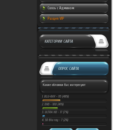
Связь с Админом
Раздел VIP
КАТЕГОРИИ САЙТА
ОПРОС САЙТА
Какие обложки Вас интересуют
1.
BLU-RAY -
115 (48%)
2.
DVD -
100 (41%)
3.
ULTRA HD -
17 (7%)
4.
3D Blu-ray -
7 (2%)