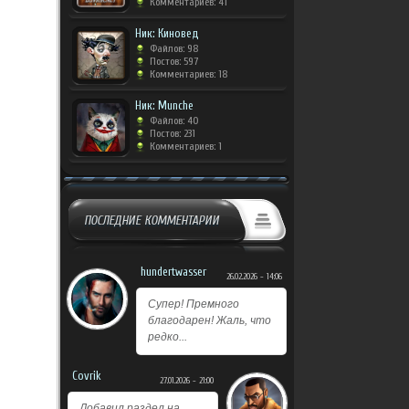
Комментариев: 41
Ник: Киновед
Файлов: 98
Постов: 597
Комментариев: 18
Ник: Munche
Файлов: 40
Постов: 231
Комментариев: 1
ПОСЛЕДНИЕ КОММЕНТАРИИ
hundertwasser
26.02.2026 - 14:06
Супер! Премного
благодарен! Жаль, что
редко...
Covrik
27.01.2026 - 21:00
Добавил раздел на