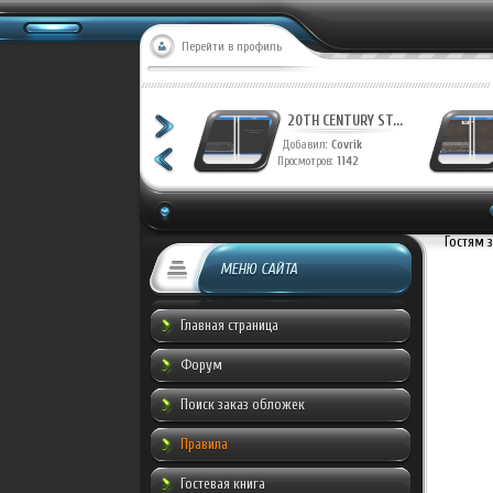
Перейти в профиль
ФАНТАСТИЧЕСКАЯ ...
Добавил:
Munche
Просмотров:
946
Гостям 
МЕНЮ САЙТА
Главная страница
Форум
Поиск заказ обложек
Правила
Гостевая книга