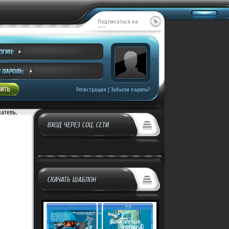
Подписаться на
RSS
MILL CREEK ENTE...
Добавил:
Covrik
росмотров:
499
Регистрация
|
Забыли пароль?
ватель.
ВХОД ЧЕРЕЗ СОЦ. СЕТИ
СКАЧАТЬ ШАБЛОН