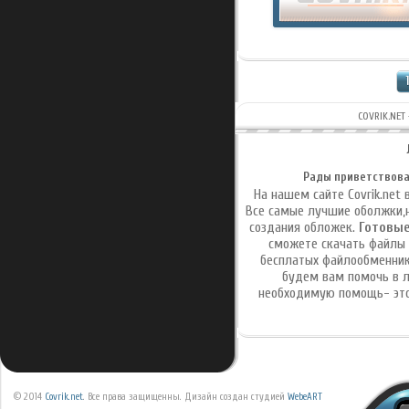
1
COVRIK.NE
Рады приветствова
На нашем сайте Covrik.net
Все самые лучшие оболжки,
создания обложек.
Готовые
сможете скачать файлы п
бесплатых файлообменник
будем вам помочь в л
необходимую помощь- это
© 2014
Covrik.net
. Все права защищенны. Дизайн создан студией
WebeART