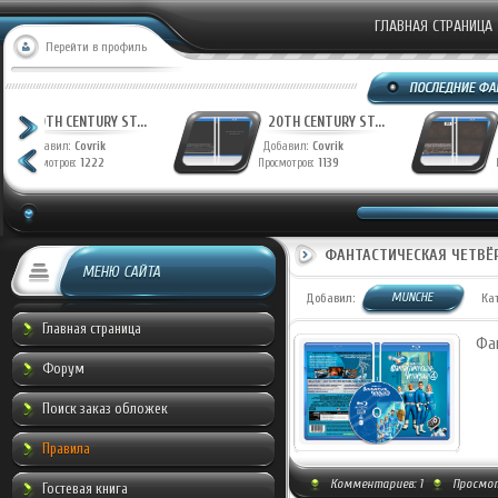
ГЛАВНАЯ СТРАНИЦА
Перейти в профиль
ФАНТАСТИЧЕСКАЯ ...
20TH CENTURY ST..
Добавил:
Munche
Добавил:
Covrik
Просмотров:
940
Просмотров:
1222
ФАНТАСТИЧЕСКАЯ ЧЕТВЁРКА
МЕНЮ САЙТА
MUNCHE
Добавил:
Ка
Главная страница
Фан
Форум
Поиск заказ обложек
Правила
Комментариев:
1
Просмот
Гостевая книга