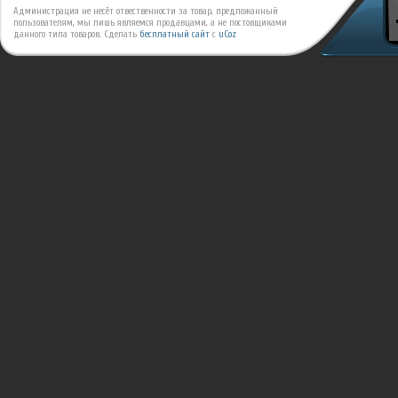
Администрация не несёт отвественности за товар, предложанный
пользователям, мы лишь являемся продавцами, а не постовщиками
данного типа товаров.
Сделать
бесплатный сайт
с
uCoz