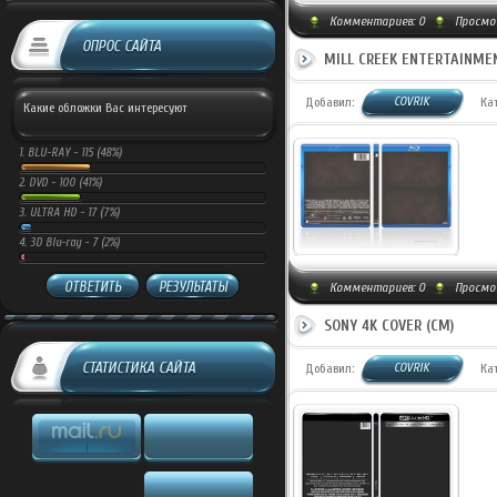
Комментариев:
0
Просмот
ОПРОС САЙТА
MILL CREEK ENTERTAINME
COVRIK
Добавил:
Ка
Какие обложки Вас интересуют
1.
BLU-RAY -
115 (48%)
2.
DVD -
100 (41%)
3.
ULTRA HD -
17 (7%)
4.
3D Blu-ray -
7 (2%)
ОТВЕТИТЬ
РЕЗУЛЬТАТЫ
Комментариев:
0
Просмо
SONY 4K COVER (CM)
СТАТИСТИКА САЙТА
COVRIK
Добавил:
Ка