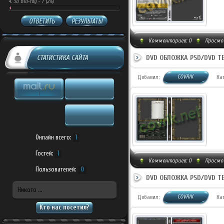
4.
3D Blu-ray -
7 (2%)
ОТВЕТИТЬ
РЕЗУЛЬТАТЫ
Комментариев:
0
Просмот
DVD ОБЛОЖКА PSD/DVD T
СТАТИСТИКА САЙТА
COVRIK
Добавил:
Ка
Онлайн всего:
1
Гостей:
1
Комментариев:
0
Просмот
Пользователей:
0
DVD ОБЛОЖКА PSD/DVD T
Никого ...
COVRIK
Добавил:
Ка
Кто нас посетил?