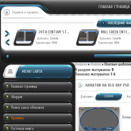
ГЛАВНАЯ СТРАНИЦА
Перейти в профиль
20TH CENTURY ST...
20TH CENTURY ST...
Добавил:
Covrik
Добавил:
Covrik
Просмотров:
1221
Просмотров:
1138
Главная
»
Файлы
» Платные шаблон
В разделе материалов
:
11
МЕНЮ САЙТА
Показано материалов
:
1-6
НАКАТКИ НА BLU RAY PSD
Главная страница
COVRIK
Добавил:
Ка
Форум
Поиск заказ обложек
Боль
Правила
Гостевая книга