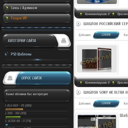
Связь с Админом
Комментариев:
0
Просмот
Раздел VIP
ШАБЛОН РОССИЙСКИЙ СЕР
COVRIK
Добавил:
Ка
КАТЕГОРИИ САЙТА
PSD Шаблоны
ОПРОС САЙТА
Комментариев:
0
Просмот
ШАБЛОН SONY 4K ULTRA H
Какие обложки Вас интересуют
COVRIK
Добавил:
Ка
1.
BLU-RAY -
115 (48%)
2.
DVD -
100 (41%)
Шаб
3.
ULTRA HD -
17 (7%)