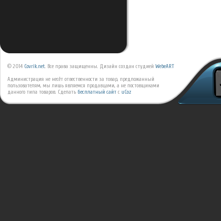
© 2014
Covrik.net
. Все права защищенны. Дизайн создан студией
WebeART
Администрация не несёт отвественности за товар, предложанный
пользователям, мы лишь являемся продавцами, а не постовщиками
данного типа товаров.
Сделать
бесплатный сайт
с
uCoz