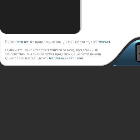
© 2014
Covrik.net
. Все права защищенны. Дизайн создан студией
WebeART
Администрация не несёт отвественности за товар, предложанный
пользователям, мы лишь являемся продавцами, а не постовщиками
данного типа товаров.
Сделать
бесплатный сайт
с
uCoz