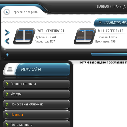
ГЛАВНАЯ СТРАНИЦА
Перейти в профиль
T...
20TH CENTURY ST...
MILL CREEK ENTE...
Добавил:
Covrik
Добавил:
Covrik
Просмотров:
1137
Просмотров:
499
Гостям запрещено просматривать
МЕНЮ САЙТА
Главная страница
Форум
Поиск заказ обложек
Правила
Гостевая книга