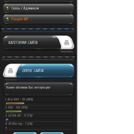
Связь с Админом
Раздел VIP
КАТЕГОРИИ САЙТА
ОПРОС САЙТА
Какие обложки Вас интересуют
1.
BLU-RAY -
115 (48%)
2.
DVD -
100 (41%)
3.
ULTRA HD -
17 (7%)
4.
3D Blu-ray -
7 (2%)