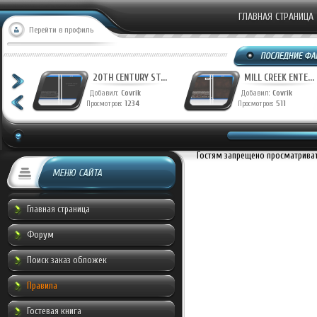
ГЛАВНАЯ СТРАНИЦА
Перейти в профиль
T...
20TH CENTURY ST...
MILL CREEK ENTE...
Добавил:
Covrik
Добавил:
Covrik
Просмотров:
1234
Просмотров:
511
Гостям запрещено просматривать
МЕНЮ САЙТА
Главная страница
Форум
Поиск заказ обложек
Правила
Гостевая книга