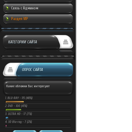
Связь с Админом
Раздел VIP
КАТЕГОРИИ САЙТА
ОПРОС САЙТА
Какие обложки Вас интересуют
1.
BLU-RAY -
115 (48%)
2.
DVD -
100 (41%)
3.
ULTRA HD -
17 (7%)
4.
3D Blu-ray -
7 (2%)