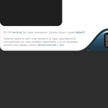
© 2014
Covrik.net
. Все права защищенны. Дизайн создан студией
WebeART
Администрация не несёт отвественности за товар, предложанный
пользователям, мы лишь являемся продавцами, а не постовщиками
данного типа товаров.
Сделать
бесплатный сайт
с
uCoz