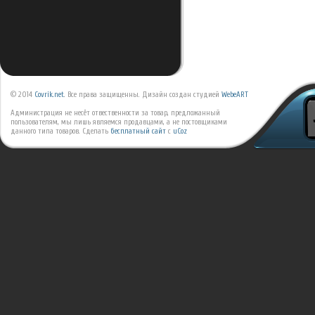
© 2014
Covrik.net
. Все права защищенны. Дизайн создан студией
WebeART
Администрация не несёт отвественности за товар, предложанный
пользователям, мы лишь являемся продавцами, а не постовщиками
данного типа товаров.
Сделать
бесплатный сайт
с
uCoz