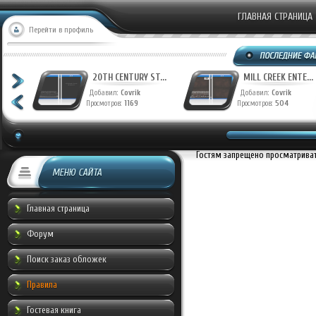
ГЛАВНАЯ СТРАНИЦА
Перейти в профиль
T...
20TH CENTURY ST...
MILL CREEK ENTE...
Добавил:
Covrik
Добавил:
Covrik
Просмотров:
1169
Просмотров:
504
Гостям запрещено просматривать
МЕНЮ САЙТА
Главная страница
Форум
Поиск заказ обложек
Правила
Гостевая книга