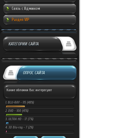
Связь с Админом
Раздел VIP
КАТЕГОРИИ САЙТА
ОПРОС САЙТА
Какие обложки Вас интересуют
1.
BLU-RAY -
115 (48%)
2.
DVD -
100 (41%)
3.
ULTRA HD -
17 (7%)
4.
3D Blu-ray -
7 (2%)