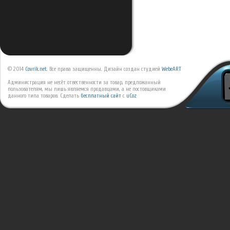
© 2014
Covrik.net
. Все права защищенны. Дизайн создан студией
WebeART
Администрация не несёт отвественности за товар, предложанный
пользователям, мы лишь являемся продавцами, а не постовщиками
данного типа товаров.
Сделать
бесплатный сайт
с
uCoz