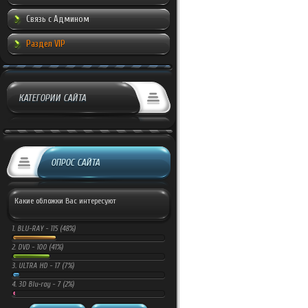
Связь с Админом
Раздел VIP
КАТЕГОРИИ САЙТА
ОПРОС САЙТА
Какие обложки Вас интересуют
1.
BLU-RAY -
115 (48%)
2.
DVD -
100 (41%)
3.
ULTRA HD -
17 (7%)
4.
3D Blu-ray -
7 (2%)