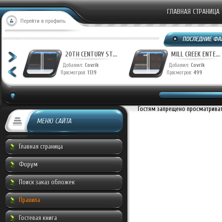
ГЛАВНАЯ СТРАНИЦА
Перейти в профиль
T...
20TH CENTURY ST...
MILL CREEK ENTE...
Добавил:
Covrik
Добавил:
Covrik
Просмотров:
1139
Просмотров:
499
Гостям запрещено просматривать
МЕНЮ САЙТА
Главная страница
Форум
Поиск заказ обложек
Правила
Гостевая книга