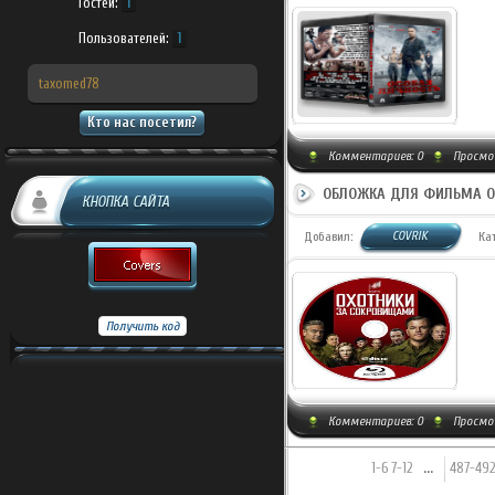
Гостей:
1
Пользователей:
1
taxomed78
Кто нас посетил?
Комментариев:
0
Просмот
ОБЛОЖКА ДЛЯ ФИЛЬМА ОХ
КНОПКА САЙТА
COVRIK
Добавил:
Ка
Комментариев:
0
Просмот
1-6
7-12
...
487-49