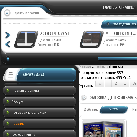
ГЛАВНАЯ СТРАНИЦА
Перейти в профиль
T...
20TH CENTURY ST...
MILL CREEK ENTE...
Добавил:
Covrik
Добавил:
Covrik
Просмотров:
1147
Просмотров:
499
Главная
»
Файлы
» Фильмы
В разделе материалов
:
557
МЕНЮ САЙТА
Показано материалов
:
499-504
«
1
2
...
82
Страницы
:
Главная страница
ОБЛОЖКА ДЛЯ ФИЛЬМА БР
Форум
COVRIK
Добавил:
Ка
Поиск заказ обложек
Правила
Гостевая книга