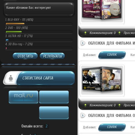
Какие обложки Вас интересуют
1.
BLU-RAY -
115 (48%)
2.
DVD -
100 (41%)
Комментариев:
0
Просмот
3.
ULTRA HD -
17 (7%)
ОБЛОЖКА ДЛЯ ФИЛЬМА И
4.
3D Blu-ray -
7 (2%)
COVRIK
Добавил:
Ка
ОТВЕТИТЬ
РЕЗУЛЬТАТЫ
СТАТИСТИКА САЙТА
Комментариев:
0
Просмот
ОБЛОЖКА ДЛЯ ФИЛЬМА ОС
Онлайн всего:
2
COVRIK
Добавил:
Ка