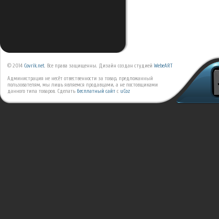
© 2014
Covrik.net
. Все права защищенны. Дизайн создан студией
WebeART
Администрация не несёт отвественности за товар, предложанный
пользователям, мы лишь являемся продавцами, а не постовщиками
данного типа товаров.
Сделать
бесплатный сайт
с
uCoz