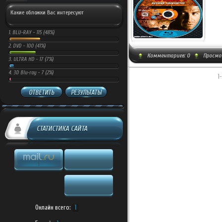
Какие обложки Вас интересуют
1.
BLU-RAY -
115 (48%)
2.
DVD -
100 (41%)
Комментариев:
0
Просмот
3.
ULTRA HD -
17 (7%)
4.
3D Blu-ray -
7 (2%)
1
ОТВЕТИТЬ
РЕЗУЛЬТАТЫ
СТАТИСТИКА САЙТА
Онлайн всего:
1