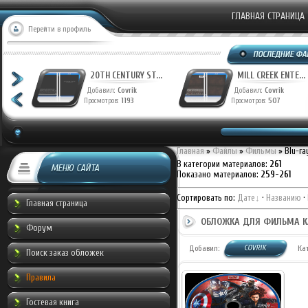
ГЛАВНАЯ СТРАНИЦА
Перейти в профиль
20TH CENTURY ST...
20TH CENTURY ST...
Добавил:
Covrik
Добавил:
Covrik
Просмотров:
1250
Просмотров:
1193
Главная
»
Файлы
»
Фильмы
» Blu-r
В категории материалов
:
261
МЕНЮ САЙТА
Показано материалов
:
259-261
Сортировать по
:
Дате
·
Названию
·
Главная страница
ОБЛОЖКА ДЛЯ ФИЛЬМА К
Форум
COVRIK
Добавил:
Ка
Поиск заказ обложек
Правила
Гостевая книга