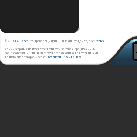
© 2014
Covrik.net
. Все права защищенны. Дизайн создан студией
WebeART
Администрация не несёт отвественности за товар, предложанный
пользователям, мы лишь являемся продавцами, а не постовщиками
данного типа товаров.
Сделать
бесплатный сайт
с
uCoz