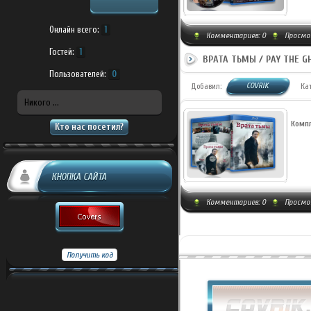
Онлайн всего:
1
Комментариев:
0
Просмо
Гостей:
1
ВРАТА ТЬМЫ / PAY THE GH
Пользователей:
0
COVRIK
Добавил:
Ка
Никого ...
Компл
Кто нас посетил?
КНОПКА САЙТА
Комментариев:
0
Просмот