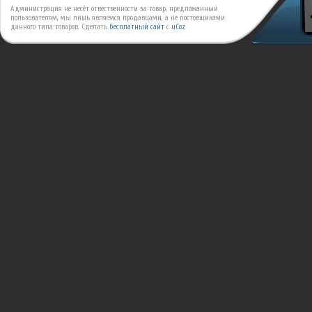
Администрация не несёт отвественности за товар, предложанный
пользователям, мы лишь являемся продавцами, а не постовщиками
данного типа товаров.
Сделать
бесплатный сайт
с
uCoz