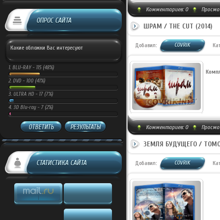
Комментариев:
0
Просмот
ОПРОС САЙТА
ШРАМ / THE CUT (2014)
COVRIK
Добавил:
Ка
Какие обложки Вас интересуют
1.
BLU-RAY -
115 (48%)
Компл
2.
DVD -
100 (41%)
3.
ULTRA HD -
17 (7%)
4.
3D Blu-ray -
7 (2%)
ОТВЕТИТЬ
РЕЗУЛЬТАТЫ
Комментариев:
0
Просмот
ЗЕМЛЯ БУДУЩЕГО / TOMO
СТАТИСТИКА САЙТА
COVRIK
Добавил:
Ка