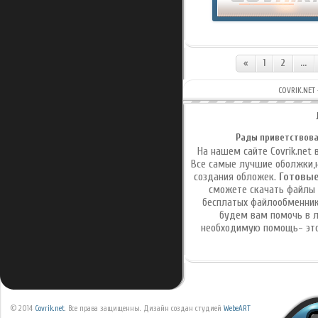
«
1
2
...
COVRIK.NE
Рады приветствова
На нашем сайте Covrik.net
Все самые лучшие оболжки,
создания обложек.
Готовые
сможете скачать файлы п
бесплатых файлообменник
будем вам помочь в л
необходимую помощь- это
© 2014
Covrik.net
. Все права защищенны. Дизайн создан студией
WebeART