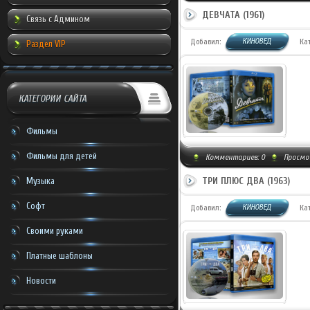
ДЕВЧАТА (1961)
Связь с Админом
КИНОВЕД
Добавил:
Ка
Раздел VIP
КАТЕГОРИИ САЙТА
Фильмы
Фильмы для детей
Комментариев:
0
Просмот
ТРИ ПЛЮС ДВА (1963)
Музыка
Софт
КИНОВЕД
Добавил:
Ка
Своими руками
Платные шаблоны
Новости