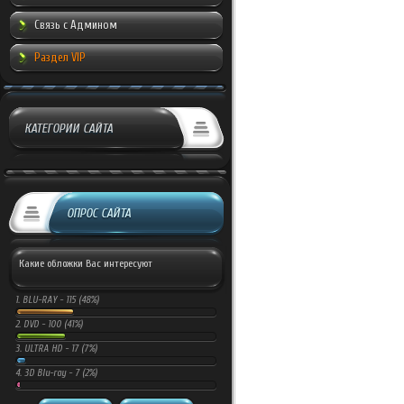
Связь с Админом
Раздел VIP
КАТЕГОРИИ САЙТА
ОПРОС САЙТА
Какие обложки Вас интересуют
1.
BLU-RAY -
115 (48%)
2.
DVD -
100 (41%)
3.
ULTRA HD -
17 (7%)
4.
3D Blu-ray -
7 (2%)