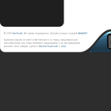
© 2014
Covrik.net
. Все права защищенны. Дизайн создан студией
WebeART
Администрация не несёт отвественности за товар, предложанный
пользователям, мы лишь являемся продавцами, а не постовщиками
данного типа товаров.
Сделать
бесплатный сайт
с
uCoz