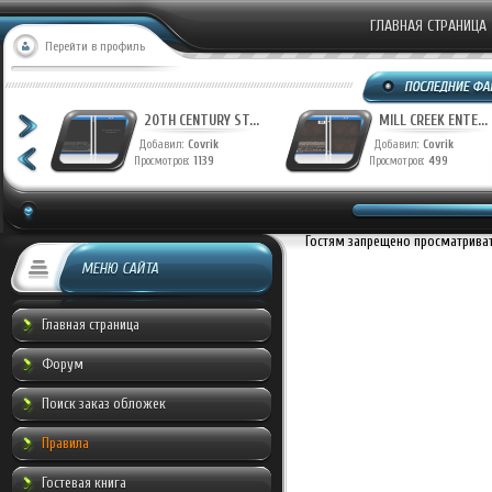
ГЛАВНАЯ СТРАНИЦА
Перейти в профиль
T...
20TH CENTURY ST...
MILL CREEK ENTE...
Добавил:
Covrik
Добавил:
Covrik
Просмотров:
1139
Просмотров:
499
Гостям запрещено просматривать
МЕНЮ САЙТА
Главная страница
Форум
Поиск заказ обложек
Правила
Гостевая книга