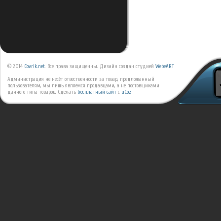
© 2014
Covrik.net
. Все права защищенны. Дизайн создан студией
WebeART
Администрация не несёт отвественности за товар, предложанный
пользователям, мы лишь являемся продавцами, а не постовщиками
данного типа товаров.
Сделать
бесплатный сайт
с
uCoz