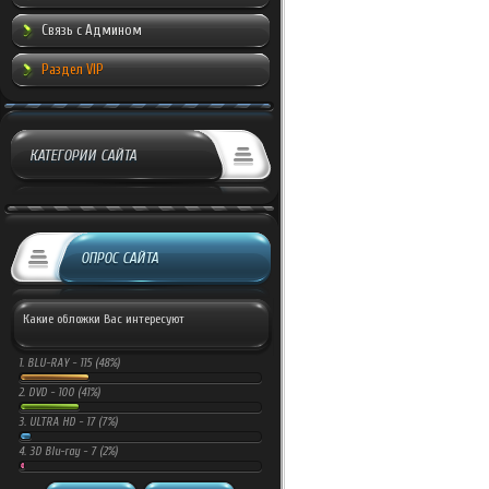
Связь с Админом
Раздел VIP
КАТЕГОРИИ САЙТА
ОПРОС САЙТА
Какие обложки Вас интересуют
1.
BLU-RAY -
115 (48%)
2.
DVD -
100 (41%)
3.
ULTRA HD -
17 (7%)
4.
3D Blu-ray -
7 (2%)