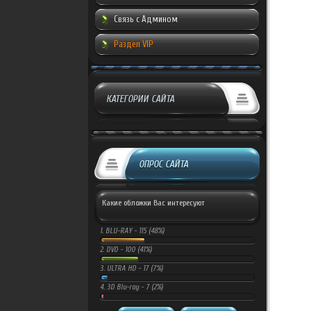
Связь с Админом
Раздел VIP
КАТЕГОРИИ САЙТА
ОПРОС САЙТА
Какие обложки Вас интересуют
1.
BLU-RAY -
115 (48%)
2.
DVD -
100 (41%)
3.
ULTRA HD -
17 (7%)
4.
3D Blu-ray -
7 (2%)