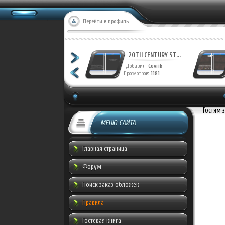
Перейти в профиль
20TH CENTURY ST...
20TH CENTURY ST...
Добавил:
Covrik
Добавил:
Covrik
Просмотров:
1237
Просмотров:
1181
Гостям 
МЕНЮ САЙТА
Главная страница
Форум
Поиск заказ обложек
Правила
Гостевая книга