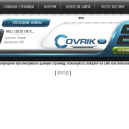
ГЛАВНАЯ СТРАНИЦА
ФОРУМ
НОВОСТИ САЙТА
ФОТО ХОСТИНГ
или
MILL CREEK ENTE...
Добавил:
Covrik
Просмотров:
507
запрещено просматривать данную страницу, пожалуйста, войдите на сайт как пользо
[
ВХОД
]