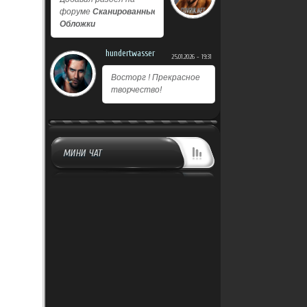
форуме
Сканированные
Обложки
hundertwasser
25.01.2026 - 19:31
Восторг ! Прекрасное
творчество!
МИНИ ЧАТ