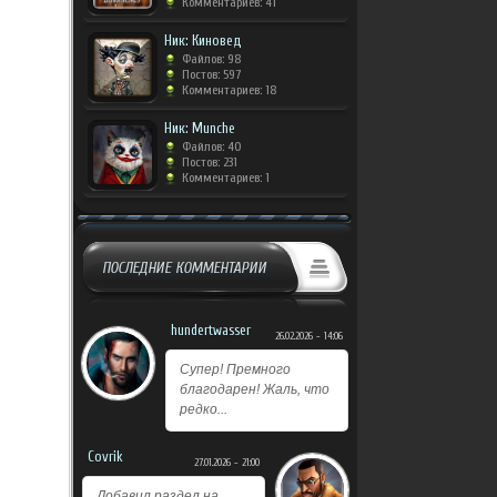
Комментариев: 41
Ник: Киновед
Файлов: 98
Постов: 597
Комментариев: 18
Ник: Munche
Файлов: 40
Постов: 231
Комментариев: 1
ПОСЛЕДНИЕ КОММЕНТАРИИ
hundertwasser
26.02.2026 - 14:06
Супер! Премного
благодарен! Жаль, что
редко...
Covrik
27.01.2026 - 21:00
Добавил раздел на