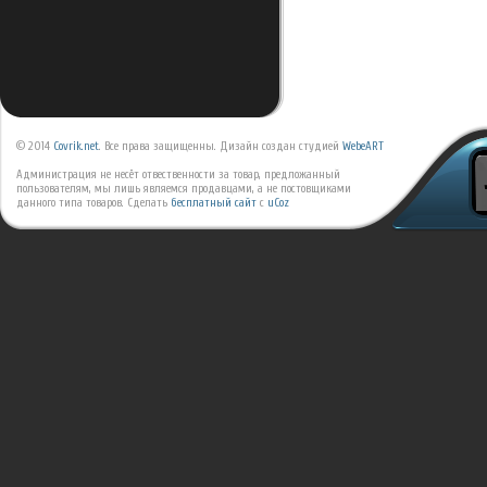
© 2014
Covrik.net
. Все права защищенны. Дизайн создан студией
WebeART
Администрация не несёт отвественности за товар, предложанный
пользователям, мы лишь являемся продавцами, а не постовщиками
данного типа товаров.
Сделать
бесплатный сайт
с
uCoz