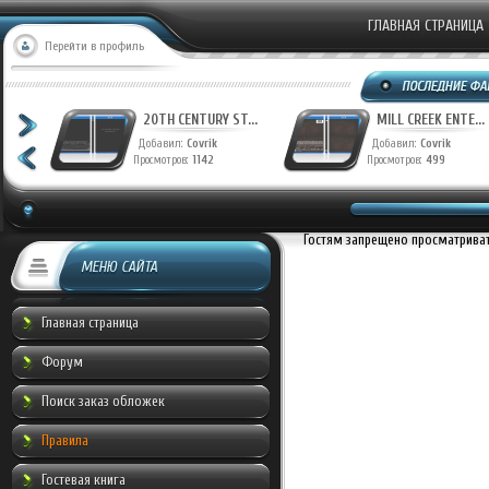
ГЛАВНАЯ СТРАНИЦА
Перейти в профиль
T...
20TH CENTURY ST...
MILL CREEK ENTE...
Добавил:
Covrik
Добавил:
Covrik
Просмотров:
1142
Просмотров:
499
Гостям запрещено просматривать
МЕНЮ САЙТА
Главная страница
Форум
Поиск заказ обложек
Правила
Гостевая книга