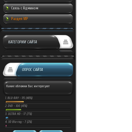
Связь с Админом
Раздел VIP
КАТЕГОРИИ САЙТА
ОПРОС САЙТА
Какие обложки Вас интересуют
1.
BLU-RAY -
115 (48%)
2.
DVD -
100 (41%)
3.
ULTRA HD -
17 (7%)
4.
3D Blu-ray -
7 (2%)