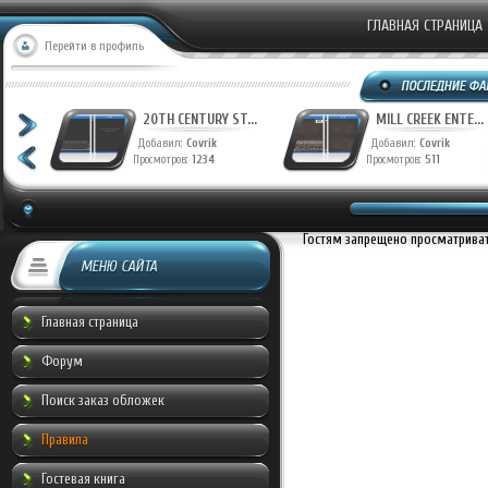
ГЛАВНАЯ СТРАНИЦА
Перейти в профиль
T...
20TH CENTURY ST...
MILL CREEK ENTE...
Добавил:
Covrik
Добавил:
Covrik
Просмотров:
1234
Просмотров:
511
Гостям запрещено просматривать
МЕНЮ САЙТА
Главная страница
Форум
Поиск заказ обложек
Правила
Гостевая книга