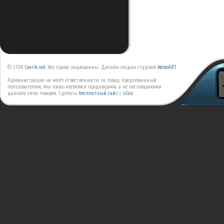
© 2014
Covrik.net
. Все права защищенны. Дизайн создан студией
WebeART
Администрация не несёт отвественности за товар, предложанный
пользователям, мы лишь являемся продавцами, а не постовщиками
данного типа товаров.
Сделать
бесплатный сайт
с
uCoz