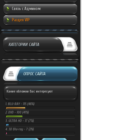
Связь с Админом
Раздел VIP
КАТЕГОРИИ САЙТА
ОПРОС САЙТА
Какие обложки Вас интересуют
1.
BLU-RAY -
115 (48%)
2.
DVD -
100 (41%)
3.
ULTRA HD -
17 (7%)
4.
3D Blu-ray -
7 (2%)