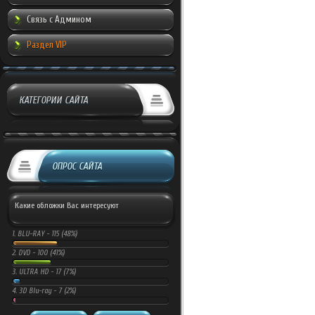
Связь с Админом
Раздел VIP
КАТЕГОРИИ САЙТА
ОПРОС САЙТА
Какие обложки Вас интересуют
1.
BLU-RAY -
115 (48%)
2.
DVD -
100 (41%)
3.
ULTRA HD -
17 (7%)
4.
3D Blu-ray -
7 (2%)