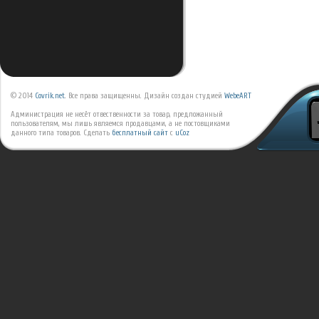
© 2014
Covrik.net
. Все права защищенны. Дизайн создан студией
WebeART
Администрация не несёт отвественности за товар, предложанный
пользователям, мы лишь являемся продавцами, а не постовщиками
данного типа товаров.
Сделать
бесплатный сайт
с
uCoz