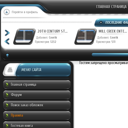
ГЛАВНАЯ СТРАНИЦА
Перейти в профиль
T...
20TH CENTURY ST...
MILL CREEK ENTE...
Добавил:
Covrik
Добавил:
Covrik
Просмотров:
1232
Просмотров:
511
Гостям запрещено просматривать
МЕНЮ САЙТА
Главная страница
Форум
Поиск заказ обложек
Правила
Гостевая книга