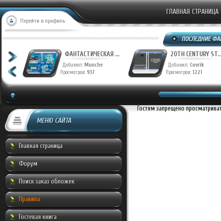
ГЛАВНАЯ СТРАНИЦА
Перейти в профиль
ФАНТАСТИЧЕСКАЯ ...
20TH CENTURY ST..
Добавил:
Munche
Добавил:
Covrik
Просмотров:
937
Просмотров:
1221
Гостям запрещено просматривать
МЕНЮ САЙТА
Главная страница
Форум
Поиск заказ обложек
Правила
Гостевая книга