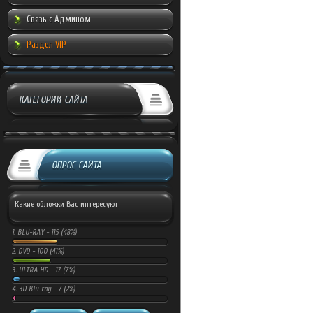
Связь с Админом
Раздел VIP
КАТЕГОРИИ САЙТА
ОПРОС САЙТА
Какие обложки Вас интересуют
1.
BLU-RAY -
115 (48%)
2.
DVD -
100 (41%)
3.
ULTRA HD -
17 (7%)
4.
3D Blu-ray -
7 (2%)