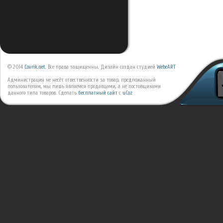
© 2014
Covrik.net
. Все права защищенны. Дизайн создан студией
WebeART
Администрация не несёт отвественности за товар, предложанный
пользователям, мы лишь являемся продавцами, а не постовщиками
данного типа товаров.
Сделать
бесплатный сайт
с
uCoz