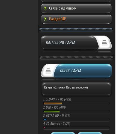
Связь с Админом
Раздел VIP
КАТЕГОРИИ САЙТА
ОПРОС САЙТА
Какие обложки Вас интересуют
1.
BLU-RAY -
115 (48%)
2.
DVD -
100 (41%)
3.
ULTRA HD -
17 (7%)
4.
3D Blu-ray -
7 (2%)