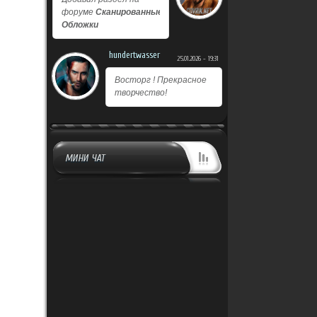
форуме
Сканированные
Обложки
hundertwasser
25.01.2026 - 19:31
Восторг ! Прекрасное
творчество!
МИНИ ЧАТ