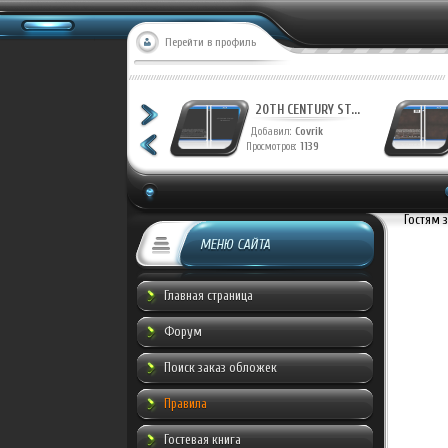
Перейти в профиль
20TH CENTURY ST...
20TH CENTURY ST...
Добавил:
Covrik
Добавил:
Covrik
Просмотров:
1222
Просмотров:
1139
Гостям 
МЕНЮ САЙТА
Главная страница
Форум
Поиск заказ обложек
Правила
Гостевая книга