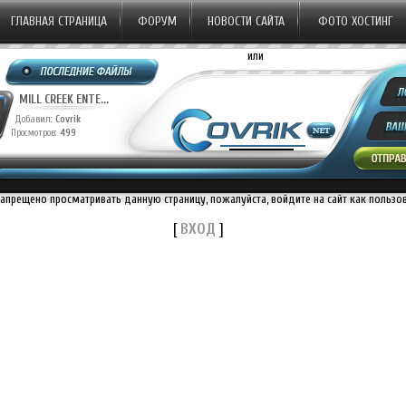
ГЛАВНАЯ СТРАНИЦА
ФОРУМ
НОВОСТИ САЙТА
ФОТО ХОСТИНГ
или
MILL CREEK ENTE...
Добавил:
Covrik
Просмотров:
499
запрещено просматривать данную страницу, пожалуйста, войдите на сайт как пользо
[
ВХОД
]