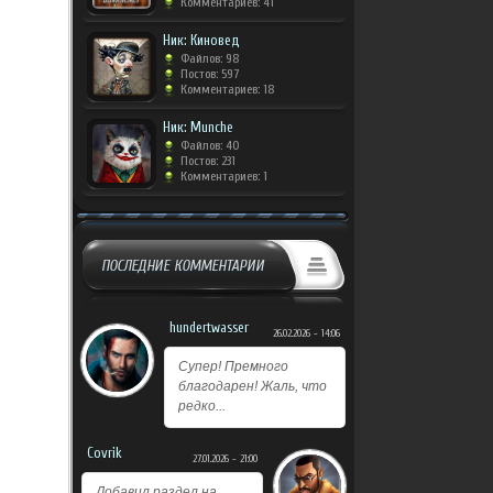
Комментариев: 41
Ник: Киновед
Файлов: 98
Постов: 597
Комментариев: 18
Ник: Munche
Файлов: 40
Постов: 231
Комментариев: 1
ПОСЛЕДНИЕ КОММЕНТАРИИ
hundertwasser
26.02.2026 - 14:06
Супер! Премного
благодарен! Жаль, что
редко...
Covrik
27.01.2026 - 21:00
Добавил раздел на