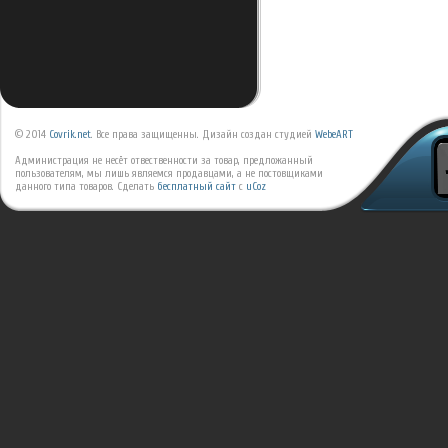
© 2014
Covrik.net
. Все права защищенны. Дизайн создан студией
WebeART
Администрация не несёт отвественности за товар, предложанный
пользователям, мы лишь являемся продавцами, а не постовщиками
данного типа товаров.
Сделать
бесплатный сайт
с
uCoz