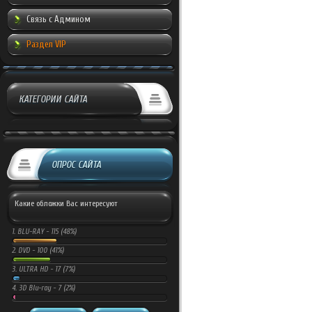
Связь с Админом
Раздел VIP
КАТЕГОРИИ САЙТА
ОПРОС САЙТА
Какие обложки Вас интересуют
1.
BLU-RAY -
115 (48%)
2.
DVD -
100 (41%)
3.
ULTRA HD -
17 (7%)
4.
3D Blu-ray -
7 (2%)