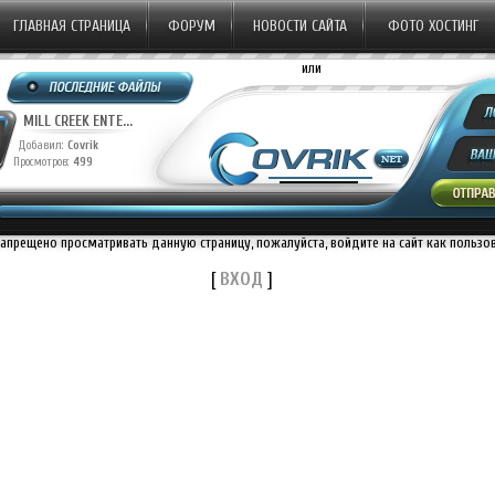
ГЛАВНАЯ СТРАНИЦА
ФОРУМ
НОВОСТИ САЙТА
ФОТО ХОСТИНГ
или
MILL CREEK ENTE...
Добавил:
Covrik
Просмотров:
499
запрещено просматривать данную страницу, пожалуйста, войдите на сайт как пользо
[
ВХОД
]