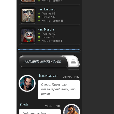
Комментариев: 41
Ник: Киновед
Файлов: 98
Постов: 597
Комментариев: 18
Ник: Munche
Файлов: 40
Постов: 231
Комментариев: 1
ПОСЛЕДНИЕ КОММЕНТАРИИ
hundertwasser
26.02.2026 - 14:06
Супер! Премного
благодарен! Жаль, что
редко...
Covrik
27.01.2026 - 21:00
Добавил раздел на