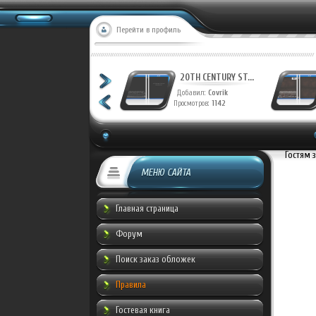
Перейти в профиль
20TH CENTURY ST...
20TH CENTURY ST...
Добавил:
Covrik
Добавил:
Covrik
Просмотров:
1223
Просмотров:
1142
Гостям 
МЕНЮ САЙТА
Главная страница
Форум
Поиск заказ обложек
Правила
Гостевая книга