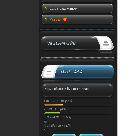
Связь с Админом
Раздел VIP
КАТЕГОРИИ САЙТА
ОПРОС САЙТА
Какие обложки Вас интересуют
1.
BLU-RAY -
115 (48%)
2.
DVD -
100 (41%)
3.
ULTRA HD -
17 (7%)
4.
3D Blu-ray -
7 (2%)