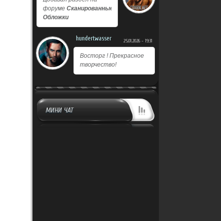
форуме
Сканированные
Обложки
hundertwasser
25.01.2026 - 19:31
Восторг ! Прекрасное
творчество!
МИНИ ЧАТ