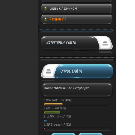
Связь с Админом
Раздел VIP
КАТЕГОРИИ САЙТА
ОПРОС САЙТА
Какие обложки Вас интересуют
1.
BLU-RAY -
115 (48%)
2.
DVD -
100 (41%)
3.
ULTRA HD -
17 (7%)
4.
3D Blu-ray -
7 (2%)