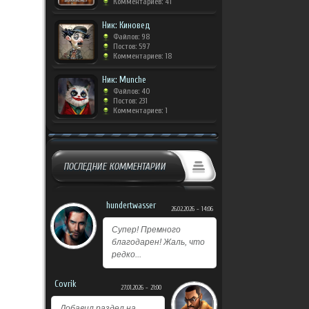
Комментариев: 41
Ник: Киновед
Файлов: 98
Постов: 597
Комментариев: 18
Ник: Munche
Файлов: 40
Постов: 231
Комментариев: 1
ПОСЛЕДНИЕ КОММЕНТАРИИ
hundertwasser
26.02.2026 - 14:06
Супер! Премного
благодарен! Жаль, что
редко...
Covrik
27.01.2026 - 21:00
Добавил раздел на