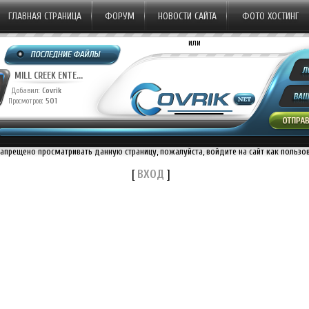
ГЛАВНАЯ СТРАНИЦА
ФОРУМ
НОВОСТИ САЙТА
ФОТО ХОСТИНГ
или
MILL CREEK ENTE...
Добавил:
Covrik
Просмотров:
501
запрещено просматривать данную страницу, пожалуйста, войдите на сайт как пользо
[
ВХОД
]