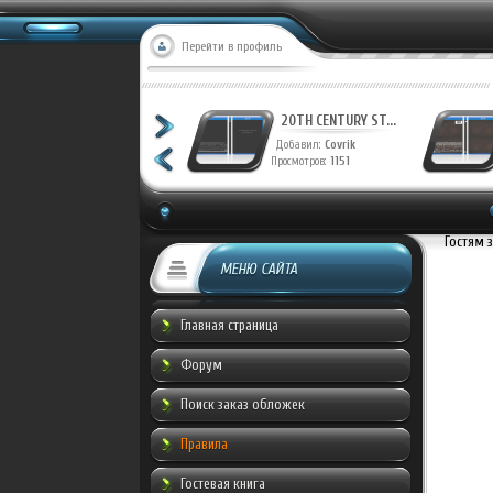
Перейти в профиль
20TH CENTURY ST...
20TH CENTURY ST...
Добавил:
Covrik
Добавил:
Covrik
Просмотров:
1228
Просмотров:
1151
Гостям 
МЕНЮ САЙТА
Главная страница
Форум
Поиск заказ обложек
Правила
Гостевая книга