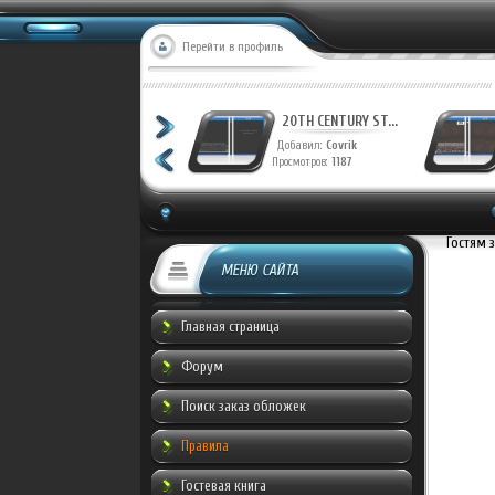
Перейти в профиль
20TH CENTURY ST...
20TH CENTURY ST...
Добавил:
Covrik
Добавил:
Covrik
Просмотров:
1243
Просмотров:
1187
Гостям 
МЕНЮ САЙТА
Главная страница
Форум
Поиск заказ обложек
Правила
Гостевая книга