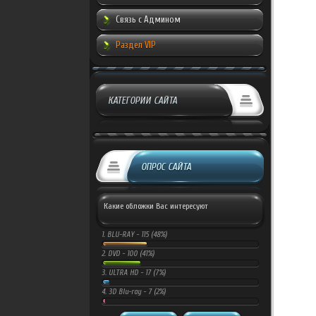
Связь с Админом
Раздел VIP
КАТЕГОРИИ САЙТА
ОПРОС САЙТА
Какие обложки Вас интересуют
1.
BLU-RAY -
115 (48%)
2.
DVD -
100 (41%)
3.
ULTRA HD -
17 (7%)
4.
3D Blu-ray -
7 (2%)