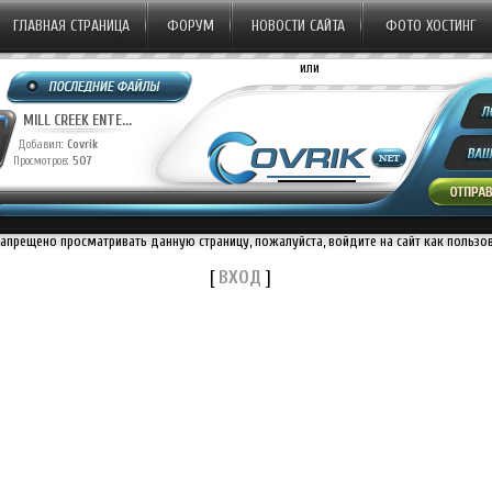
ГЛАВНАЯ СТРАНИЦА
ФОРУМ
НОВОСТИ САЙТА
ФОТО ХОСТИНГ
или
MILL CREEK ENTE...
Добавил:
Covrik
Просмотров:
507
запрещено просматривать данную страницу, пожалуйста, войдите на сайт как пользо
[
ВХОД
]