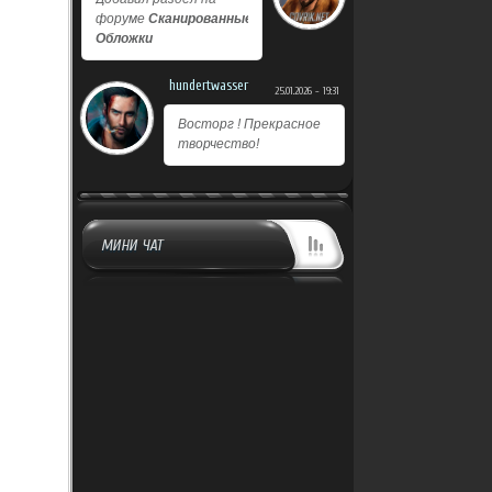
форуме
Сканированные
Обложки
hundertwasser
25.01.2026 - 19:31
Восторг ! Прекрасное
творчество!
МИНИ ЧАТ