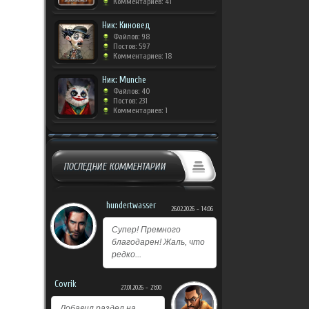
Комментариев: 41
Ник: Киновед
Файлов: 98
Постов: 597
Комментариев: 18
Ник: Munche
Файлов: 40
Постов: 231
Комментариев: 1
ПОСЛЕДНИЕ КОММЕНТАРИИ
hundertwasser
26.02.2026 - 14:06
Супер! Премного
благодарен! Жаль, что
редко...
Covrik
27.01.2026 - 21:00
Добавил раздел на