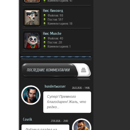
Комментариев: 41
Ник: Киновед
Файлов: 98
Постов: 597
Комментариев: 18
Ник: Munche
Файлов: 40
Постов: 231
Комментариев: 1
ПОСЛЕДНИЕ КОММЕНТАРИИ
hundertwasser
26.02.2026 - 14:06
Супер! Премного
благодарен! Жаль, что
редко...
Covrik
27.01.2026 - 21:00
Добавил раздел на