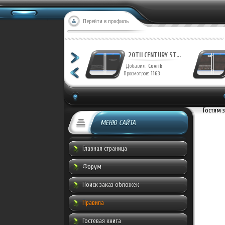
Перейти в профиль
20TH CENTURY ST...
20TH CENTURY ST...
Добавил:
Covrik
Добавил:
Covrik
Просмотров:
1230
Просмотров:
1163
Гостям 
МЕНЮ САЙТА
Главная страница
Форум
Поиск заказ обложек
Правила
Гостевая книга