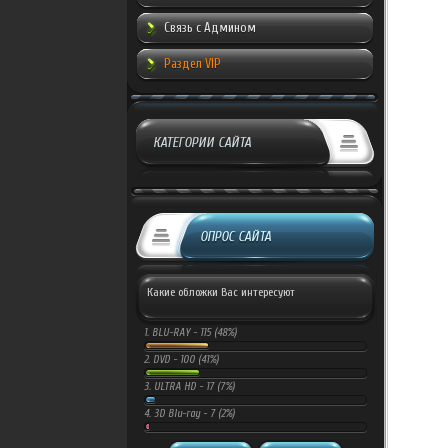
Связь с Админом
Раздел VIP
КАТЕГОРИИ САЙТА
ОПРОС САЙТА
Какие обложки Вас интересуют
1.
BLU-RAY -
115 (48%)
2.
DVD -
100 (41%)
3.
ULTRA HD -
17 (7%)
4.
3D Blu-ray -
7 (2%)