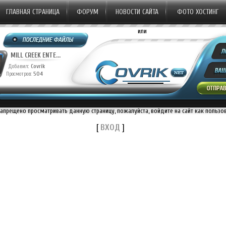
ГЛАВНАЯ СТРАНИЦА
ФОРУМ
НОВОСТИ САЙТА
ФОТО ХОСТИНГ
или
MILL CREEK ENTE...
Добавил:
Covrik
Просмотров:
504
запрещено просматривать данную страницу, пожалуйста, войдите на сайт как пользо
[
ВХОД
]