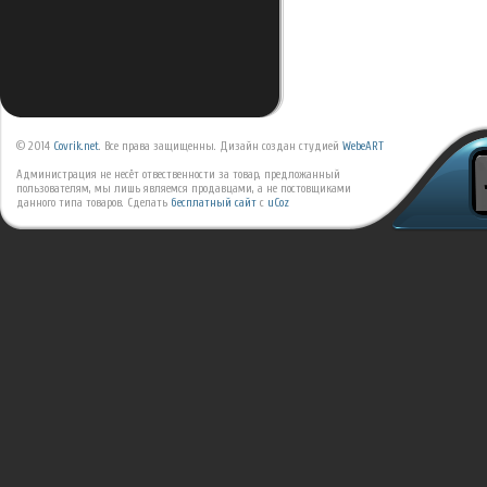
© 2014
Covrik.net
. Все права защищенны. Дизайн создан студией
WebeART
Администрация не несёт отвественности за товар, предложанный
пользователям, мы лишь являемся продавцами, а не постовщиками
данного типа товаров.
Сделать
бесплатный сайт
с
uCoz