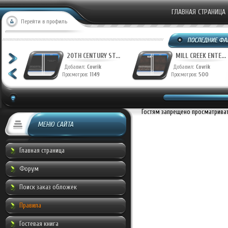
ГЛАВНАЯ СТРАНИЦА
Перейти в профиль
T...
20TH CENTURY ST...
MILL CREEK ENTE...
Добавил:
Covrik
Добавил:
Covrik
Просмотров:
1149
Просмотров:
500
Гостям запрещено просматривать
МЕНЮ САЙТА
Главная страница
Форум
Поиск заказ обложек
Правила
Гостевая книга