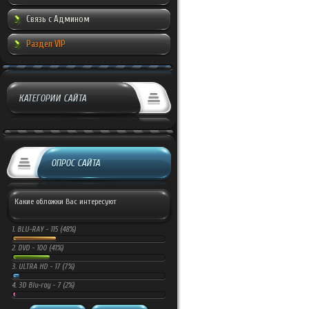
Связь с Админом
Раздел VIP
КАТЕГОРИИ САЙТА
ОПРОС САЙТА
Какие обложки Вас интересуют
1.
BLU-RAY -
115 (48%)
2.
DVD -
100 (41%)
3.
ULTRA HD -
17 (7%)
4.
3D Blu-ray -
7 (2%)