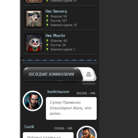
Комментариев: 41
Ник: Киновед
Файлов: 98
Постов: 597
Комментариев: 18
Ник: Munche
Файлов: 40
Постов: 231
Комментариев: 1
ПОСЛЕДНИЕ КОММЕНТАРИИ
hundertwasser
26.02.2026 - 14:06
Супер! Премного
благодарен! Жаль, что
редко...
Covrik
27.01.2026 - 21:00
Добавил раздел на