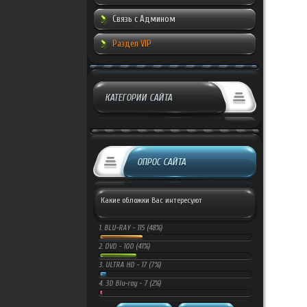
Связь с Админом
Раздел VIP
КАТЕГОРИИ САЙТА
ОПРОС САЙТА
Какие обложки Вас интересуют
1.
BLU-RAY -
115 (48%)
2.
DVD -
100 (41%)
3.
ULTRA HD -
17 (7%)
4.
3D Blu-ray -
7 (2%)