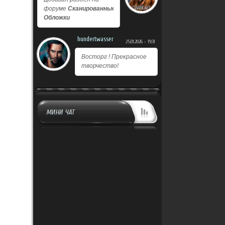
форуме
Сканированные
Обложки
hundertwasser
25.01.2026 - 19:31
Восторг ! Прекрасное
творчество!
МИНИ ЧАТ