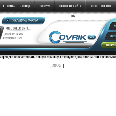
ГЛАВНАЯ СТРАНИЦА
ФОРУМ
НОВОСТИ САЙТА
ФОТО ХОСТИНГ
или
MILL CREEK ENTE...
Добавил:
Covrik
Просмотров:
499
запрещено просматривать данную страницу, пожалуйста, войдите на сайт как пользо
[
ВХОД
]