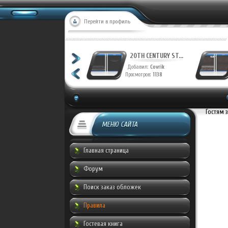
Перейти в профиль
20TH CENTURY ST...
20TH CENTURY ST...
Добавил:
Covrik
Добавил:
Covrik
Просмотров:
1221
Просмотров:
1138
Гостям 
МЕНЮ САЙТА
Главная страница
Форум
Поиск заказ обложек
Правила
Гостевая книга