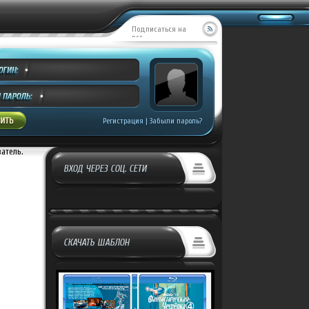
Подписаться на
RSS
MILL CREEK ENTE...
Добавил:
Covrik
росмотров:
499
Регистрация
|
Забыли пароль?
ватель.
ВХОД ЧЕРЕЗ СОЦ. СЕТИ
СКАЧАТЬ ШАБЛОН