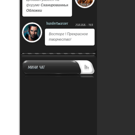
форуме
Сканированные
Обложки
hundertwasser
25.01.2026 - 19:31
Восторг ! Прекрасное
творчество!
МИНИ ЧАТ