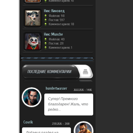
Комментариев: 41
Ник: Киновед
Файлов: 98
Постов: 597
Комментариев: 18
Ник: Munche
Файлов: 40
Постов: 231
Комментариев: 1
ПОСЛЕДНИЕ КОММЕНТАРИИ
hundertwasser
26.02.2026 - 14:06
Супер! Премного
благодарен! Жаль, что
редко...
Covrik
27.01.2026 - 21:00
Добавил раздел на