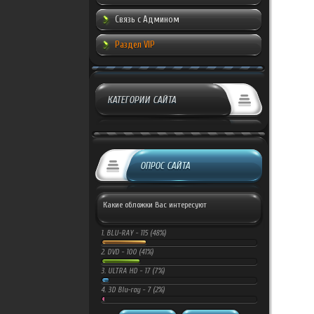
Связь с Админом
Раздел VIP
КАТЕГОРИИ САЙТА
ОПРОС САЙТА
Какие обложки Вас интересуют
1.
BLU-RAY -
115 (48%)
2.
DVD -
100 (41%)
3.
ULTRA HD -
17 (7%)
4.
3D Blu-ray -
7 (2%)