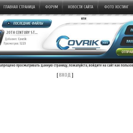
ГЛАВНАЯ СТРАНИЦА
ФОРУМ
НОВОСТИ САЙТА
ФОТО ХОСТИНГ
или
20TH CENTURY ST...
20TH CENTURY ST...
Добавил:
Covrik
Добавил:
Covrik
Просмотров:
1223
Просмотров:
1140
П
запрещено просматривать данную страницу, пожалуйста, войдите на сайт как пользо
[
ВХОД
]