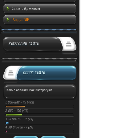
Связь с Админом
Раздел VIP
КАТЕГОРИИ САЙТА
ОПРОС САЙТА
Какие обложки Вас интересуют
1.
BLU-RAY -
115 (48%)
2.
DVD -
100 (41%)
3.
ULTRA HD -
17 (7%)
4.
3D Blu-ray -
7 (2%)