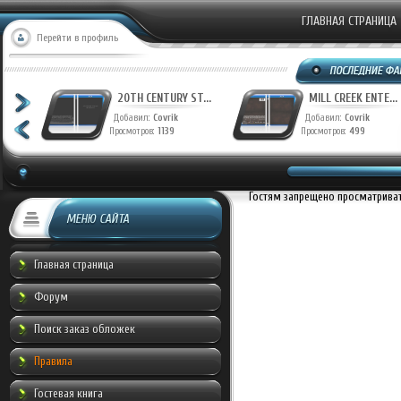
ГЛАВНАЯ СТРАНИЦА
Перейти в профиль
T...
20TH CENTURY ST...
MILL CREEK ENTE...
Добавил:
Covrik
Добавил:
Covrik
Просмотров:
1139
Просмотров:
499
Гостям запрещено просматривать
МЕНЮ САЙТА
Главная страница
Форум
Поиск заказ обложек
Правила
Гостевая книга