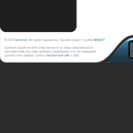
© 2014
Covrik.net
. Все права защищенны. Дизайн создан студией
WebeART
Администрация не несёт отвественности за товар, предложанный
пользователям, мы лишь являемся продавцами, а не постовщиками
данного типа товаров.
Сделать
бесплатный сайт
с
uCoz