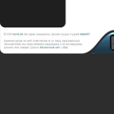
© 2014
Covrik.net
. Все права защищенны. Дизайн создан студией
WebeART
Администрация не несёт отвественности за товар, предложанный
пользователям, мы лишь являемся продавцами, а не постовщиками
данного типа товаров.
Сделать
бесплатный сайт
с
uCoz