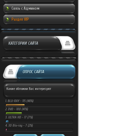
Связь с Админом
Раздел VIP
КАТЕГОРИИ САЙТА
ОПРОС САЙТА
Какие обложки Вас интересуют
1.
BLU-RAY -
115 (48%)
2.
DVD -
100 (41%)
3.
ULTRA HD -
17 (7%)
4.
3D Blu-ray -
7 (2%)