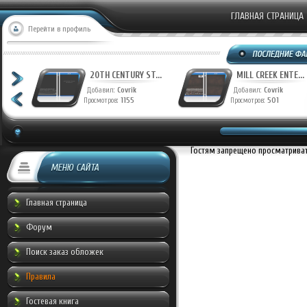
ГЛАВНАЯ СТРАНИЦА
Перейти в профиль
T...
20TH CENTURY ST...
MILL CREEK ENTE...
Добавил:
Covrik
Добавил:
Covrik
Просмотров:
1155
Просмотров:
501
Гостям запрещено просматривать
МЕНЮ САЙТА
Главная страница
Форум
Поиск заказ обложек
Правила
Гостевая книга