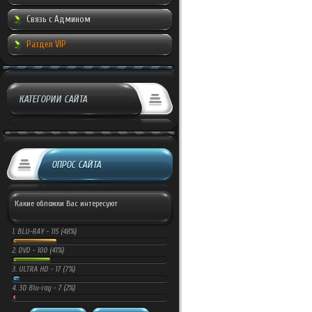
Связь с Админом
Раздел VIP
КАТЕГОРИИ САЙТА
ОПРОС САЙТА
Какие обложки Вас интересуют
1.
BLU-RAY -
115 (48%)
2.
DVD -
100 (41%)
3.
ULTRA HD -
17 (7%)
4.
3D Blu-ray -
7 (2%)