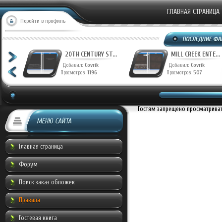
ГЛАВНАЯ СТРАНИЦА
Перейти в профиль
T...
20TH CENTURY ST...
MILL CREEK ENTE...
Добавил:
Covrik
Добавил:
Covrik
Просмотров:
1196
Просмотров:
507
Гостям запрещено просматривать
МЕНЮ САЙТА
Главная страница
Форум
Поиск заказ обложек
Правила
Гостевая книга