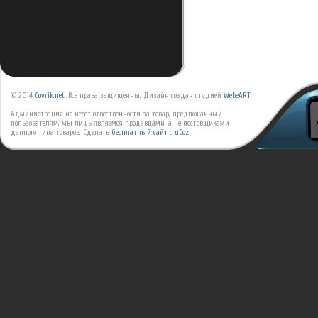
© 2014
Covrik.net
. Все права защищенны. Дизайн создан студией
WebeART
Администрация не несёт отвественности за товар, предложанный
пользователям, мы лишь являемся продавцами, а не постовщиками
данного типа товаров.
Сделать
бесплатный сайт
с
uCoz