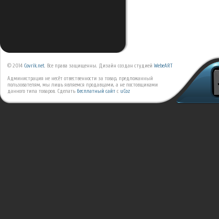
© 2014
Covrik.net
. Все права защищенны. Дизайн создан студией
WebeART
Администрация не несёт отвественности за товар, предложанный
пользователям, мы лишь являемся продавцами, а не постовщиками
данного типа товаров.
Сделать
бесплатный сайт
с
uCoz