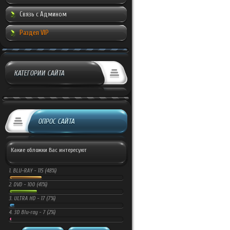
Связь с Админом
Раздел VIP
КАТЕГОРИИ САЙТА
ОПРОС САЙТА
Какие обложки Вас интересуют
1.
BLU-RAY -
115 (48%)
2.
DVD -
100 (41%)
3.
ULTRA HD -
17 (7%)
4.
3D Blu-ray -
7 (2%)