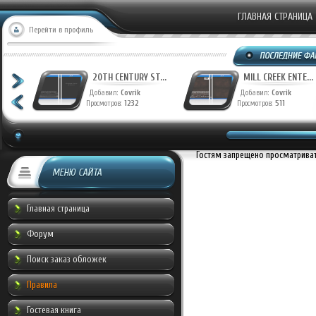
ГЛАВНАЯ СТРАНИЦА
Перейти в профиль
T...
20TH CENTURY ST...
MILL CREEK ENTE...
Добавил:
Covrik
Добавил:
Covrik
Просмотров:
1232
Просмотров:
511
Гостям запрещено просматривать
МЕНЮ САЙТА
Главная страница
Форум
Поиск заказ обложек
Правила
Гостевая книга