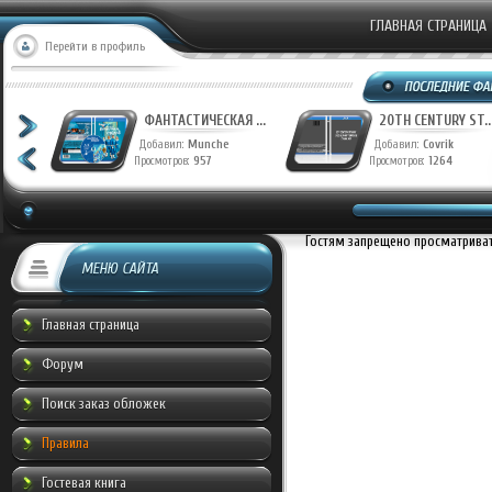
ГЛАВНАЯ СТРАНИЦА
Перейти в профиль
ФАНТАСТИЧЕСКАЯ ...
20TH CENTURY ST..
Добавил:
Munche
Добавил:
Covrik
Просмотров:
957
Просмотров:
1264
Гостям запрещено просматривать
МЕНЮ САЙТА
Главная страница
Форум
Поиск заказ обложек
Правила
Гостевая книга