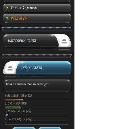
Связь с Админом
Раздел VIP
КАТЕГОРИИ САЙТА
ОПРОС САЙТА
Какие обложки Вас интересуют
1.
BLU-RAY -
115 (48%)
2.
DVD -
100 (41%)
3.
ULTRA HD -
17 (7%)
4.
3D Blu-ray -
7 (2%)