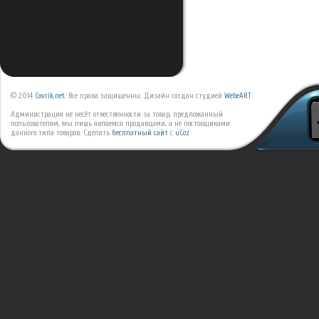
© 2014
Covrik.net
. Все права защищенны. Дизайн создан студией
WebeART
Администрация не несёт отвественности за товар, предложанный
пользователям, мы лишь являемся продавцами, а не постовщиками
данного типа товаров.
Сделать
бесплатный сайт
с
uCoz