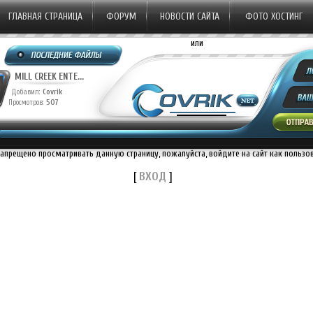
ГЛАВНАЯ СТРАНИЦА
ФОРУМ
НОВОСТИ САЙТА
ФОТО ХОСТИНГ
или
MILL CREEK ENTE...
Добавил:
Covrik
Просмотров:
507
запрещено просматривать данную страницу, пожалуйста, войдите на сайт как пользо
[
ВХОД
]