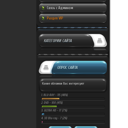
Связь с Админом
Раздел VIP
КАТЕГОРИИ САЙТА
ОПРОС САЙТА
Какие обложки Вас интересуют
1.
BLU-RAY -
115 (48%)
2.
DVD -
100 (41%)
3.
ULTRA HD -
17 (7%)
4.
3D Blu-ray -
7 (2%)