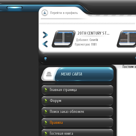
Перейти в профиль
20TH CENTURY ST...
20TH CENTURY ST...
Добавил:
Covrik
Добавил:
Covrik
Просмотров:
1237
Просмотров:
1181
Гостям 
МЕНЮ САЙТА
Главная страница
Форум
Поиск заказ обложек
Правила
Гостевая книга