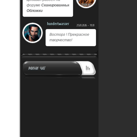
форуме
Сканированные
Обложки
hundertwasser
25.01.2026 - 19:31
Восторг ! Прекрасное
творчество!
МИНИ ЧАТ