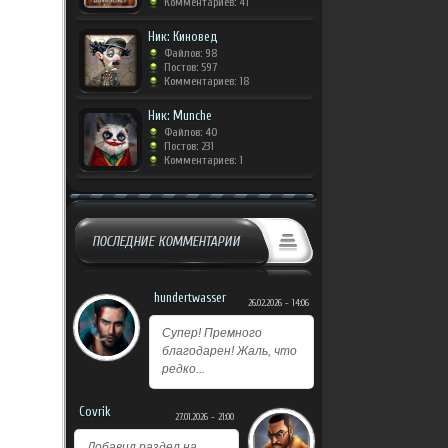
Комментариев: 41
Ник: Киновед
Файлов: 98
Постов: 597
Комментариев: 18
Ник: Munche
Файлов: 40
Постов: 231
Комментариев: 1
ПОСЛЕДНИЕ КОММЕНТАРИИ
hundertwasser
26.02.2026 - 14:06
Супер! Премного
благодарен! Жаль, что
редко...
Covrik
27.01.2026 - 21:00
Добавил раздел на