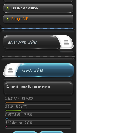
Связь с Админом
Раздел VIP
КАТЕГОРИИ САЙТА
ОПРОС САЙТА
Какие обложки Вас интересуют
1.
BLU-RAY -
115 (48%)
2.
DVD -
100 (41%)
3.
ULTRA HD -
17 (7%)
4.
3D Blu-ray -
7 (2%)