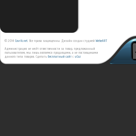
© 2014
Covrik.net
. Все права защищенны. Дизайн создан студией
WebeART
Администрация не несёт отвественности за товар, предложанный
пользователям, мы лишь являемся продавцами, а не постовщиками
данного типа товаров.
Сделать
бесплатный сайт
с
uCoz