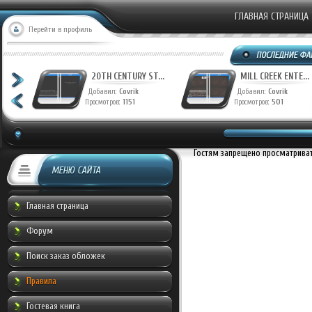
ГЛАВНАЯ СТРАНИЦА
Перейти в профиль
T...
20TH CENTURY ST...
MILL CREEK ENTE...
Добавил:
Covrik
Добавил:
Covrik
Просмотров:
1151
Просмотров:
501
Гостям запрещено просматривать
МЕНЮ САЙТА
Главная страница
Форум
Поиск заказ обложек
Правила
Гостевая книга