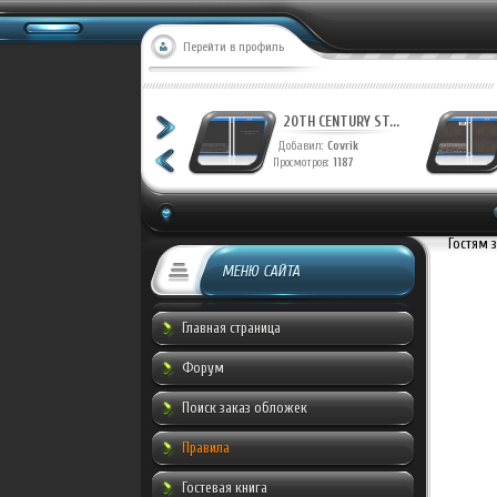
Перейти в профиль
20TH CENTURY ST...
20TH CENTURY ST...
Добавил:
Covrik
Добавил:
Covrik
Просмотров:
1243
Просмотров:
1187
Гостям 
МЕНЮ САЙТА
Главная страница
Форум
Поиск заказ обложек
Правила
Гостевая книга