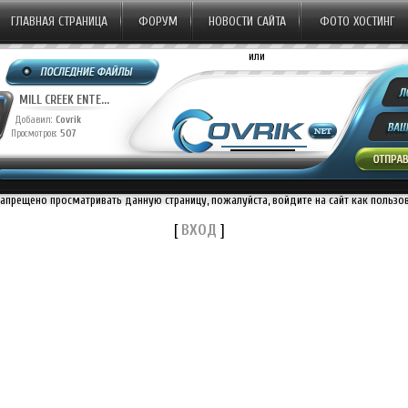
ГЛАВНАЯ СТРАНИЦА
ФОРУМ
НОВОСТИ САЙТА
ФОТО ХОСТИНГ
или
MILL CREEK ENTE...
Добавил:
Covrik
Просмотров:
507
запрещено просматривать данную страницу, пожалуйста, войдите на сайт как пользо
[
ВХОД
]