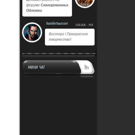
форуме
Сканированные
Обложки
hundertwasser
25.01.2026 - 19:31
Восторг ! Прекрасное
творчество!
МИНИ ЧАТ