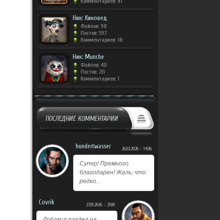
Комментариев: 41
Ник: Киновед
Файлов: 98
Постов: 597
Комментариев: 18
Ник: Munche
Файлов: 40
Постов: 231
Комментариев: 1
ПОСЛЕДНИЕ КОММЕНТАРИИ
hundertwasser
26.02.2026 - 14:06
Супер! Премного
благодарен! Жаль, что
редко...
Covrik
27.01.2026 - 21:00
Добавил раздел на