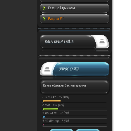
Связь с Админом
Раздел VIP
КАТЕГОРИИ САЙТА
ОПРОС САЙТА
Какие обложки Вас интересуют
1.
BLU-RAY -
115 (48%)
2.
DVD -
100 (41%)
3.
ULTRA HD -
17 (7%)
4.
3D Blu-ray -
7 (2%)