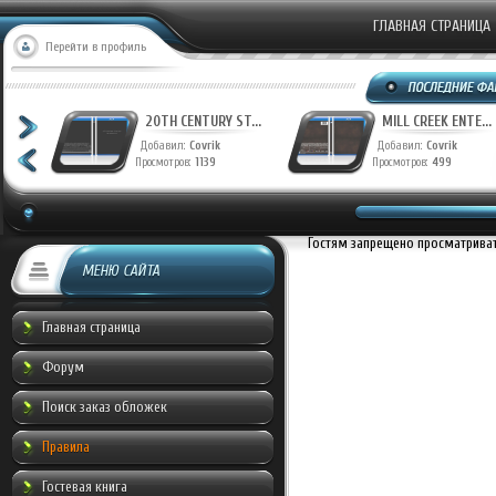
ГЛАВНАЯ СТРАНИЦА
Перейти в профиль
T...
20TH CENTURY ST...
MILL CREEK ENTE...
Добавил:
Covrik
Добавил:
Covrik
Просмотров:
1139
Просмотров:
499
Гостям запрещено просматривать
МЕНЮ САЙТА
Главная страница
Форум
Поиск заказ обложек
Правила
Гостевая книга