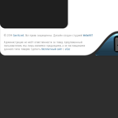
© 2014
Covrik.net
. Все права защищенны. Дизайн создан студией
WebeART
Администрация не несёт отвественности за товар, предложанный
пользователям, мы лишь являемся продавцами, а не постовщиками
данного типа товаров.
Сделать
бесплатный сайт
с
uCoz