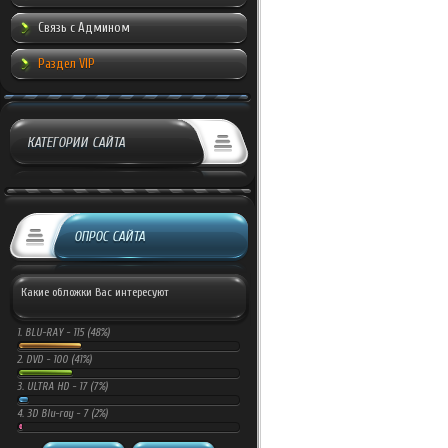
Связь с Админом
Раздел VIP
КАТЕГОРИИ САЙТА
ОПРОС САЙТА
Какие обложки Вас интересуют
1.
BLU-RAY -
115 (48%)
2.
DVD -
100 (41%)
3.
ULTRA HD -
17 (7%)
4.
3D Blu-ray -
7 (2%)