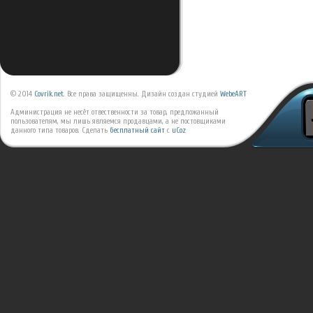
© 2014
Covrik.net
. Все права защищенны. Дизайн создан студией
WebeART
Администрация не несёт отвественности за товар, предложанный
пользователям, мы лишь являемся продавцами, а не постовщиками
данного типа товаров.
Сделать
бесплатный сайт
с
uCoz