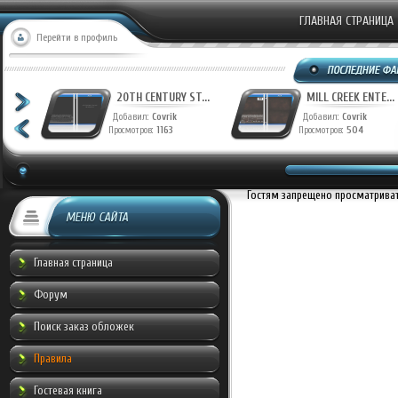
ГЛАВНАЯ СТРАНИЦА
Перейти в профиль
T...
20TH CENTURY ST...
MILL CREEK ENTE...
Добавил:
Covrik
Добавил:
Covrik
Просмотров:
1163
Просмотров:
504
Гостям запрещено просматривать
МЕНЮ САЙТА
Главная страница
Форум
Поиск заказ обложек
Правила
Гостевая книга