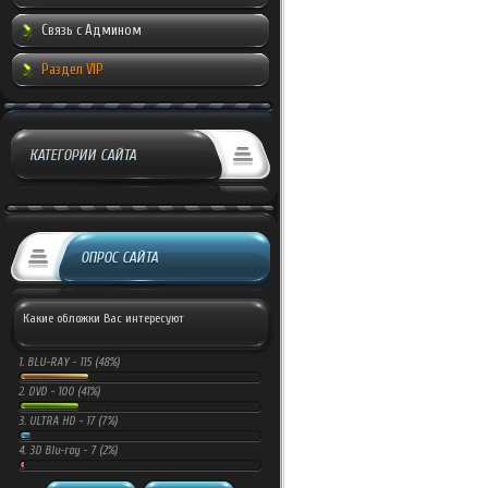
Связь с Админом
Раздел VIP
КАТЕГОРИИ САЙТА
ОПРОС САЙТА
Какие обложки Вас интересуют
1.
BLU-RAY -
115 (48%)
2.
DVD -
100 (41%)
3.
ULTRA HD -
17 (7%)
4.
3D Blu-ray -
7 (2%)