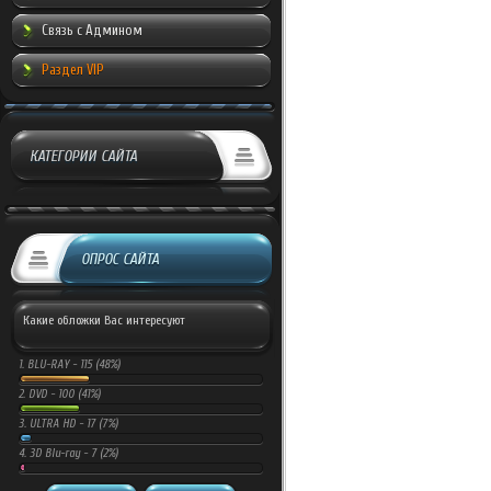
Связь с Админом
Раздел VIP
КАТЕГОРИИ САЙТА
ОПРОС САЙТА
Какие обложки Вас интересуют
1.
BLU-RAY -
115 (48%)
2.
DVD -
100 (41%)
3.
ULTRA HD -
17 (7%)
4.
3D Blu-ray -
7 (2%)