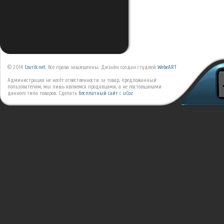
© 2014
Covrik.net
. Все права защищенны. Дизайн создан студией
WebeART
Администрация не несёт отвественности за товар, предложанный
пользователям, мы лишь являемся продавцами, а не постовщиками
данного типа товаров.
Сделать
бесплатный сайт
с
uCoz