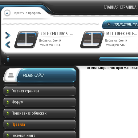
ГЛАВНАЯ СТРАНИЦА
Перейти в профиль
T...
20TH CENTURY ST...
MILL CREEK ENTE...
Добавил:
Covrik
Добавил:
Covrik
Просмотров:
1184
Просмотров:
507
Гостям запрещено просматривать
МЕНЮ САЙТА
Главная страница
Форум
Поиск заказ обложек
Правила
Гостевая книга