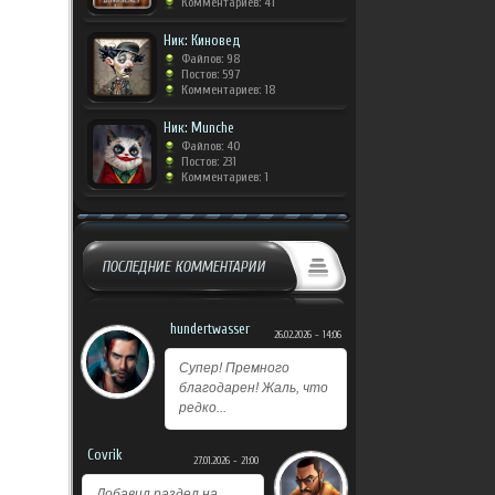
Комментариев: 41
Ник: Киновед
Файлов: 98
Постов: 597
Комментариев: 18
Ник: Munche
Файлов: 40
Постов: 231
Комментариев: 1
ПОСЛЕДНИЕ КОММЕНТАРИИ
hundertwasser
26.02.2026 - 14:06
Супер! Премного
благодарен! Жаль, что
редко...
Covrik
27.01.2026 - 21:00
Добавил раздел на