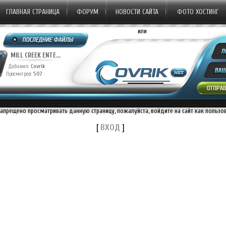
ГЛАВНАЯ СТРАНИЦА
ФОРУМ
НОВОСТИ САЙТА
ФОТО ХОСТИНГ
или
MILL CREEK ENTE...
Добавил:
Covrik
Просмотров:
507
запрещено просматривать данную страницу, пожалуйста, войдите на сайт как пользо
[
ВХОД
]