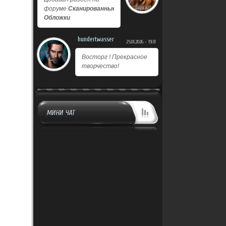
форуме
Сканированные
Обложки
hundertwasser
25.01.2026 - 19:31
Восторг ! Прекрасное
творчество!
МИНИ ЧАТ