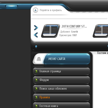
Перейти в профиль
20TH CENTURY ST...
20TH CENTURY ST...
Добавил:
Covrik
Добавил:
Covrik
Просмотров:
1244
Просмотров:
1187
Гостям 
МЕНЮ САЙТА
Главная страница
Форум
Поиск заказ обложек
Правила
Гостевая книга