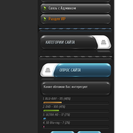
Связь с Админом
Раздел VIP
КАТЕГОРИИ САЙТА
ОПРОС САЙТА
Какие обложки Вас интересуют
1.
BLU-RAY -
115 (48%)
2.
DVD -
100 (41%)
3.
ULTRA HD -
17 (7%)
4.
3D Blu-ray -
7 (2%)