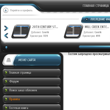
ГЛАВНАЯ СТРАНИЦА
Перейти в профиль
T...
20TH CENTURY ST...
MILL CREEK ENTE...
Добавил:
Covrik
Добавил:
Covrik
Просмотров:
1139
Просмотров:
499
Гостям запрещено просматривать
МЕНЮ САЙТА
Главная страница
Форум
Поиск заказ обложек
Правила
Гостевая книга