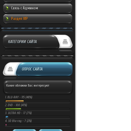
Связь с Админом
Раздел VIP
КАТЕГОРИИ САЙТА
ОПРОС САЙТА
Какие обложки Вас интересуют
1.
BLU-RAY -
115 (48%)
2.
DVD -
100 (41%)
3.
ULTRA HD -
17 (7%)
4.
3D Blu-ray -
7 (2%)