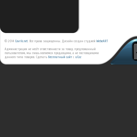
© 2014
Covrik.net
. Все права защищенны. Дизайн создан студией
WebeART
Администрация не несёт отвественности за товар, предложанный
пользователям, мы лишь являемся продавцами, а не постовщиками
данного типа товаров.
Сделать
бесплатный сайт
с
uCoz