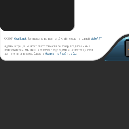
© 2014
Covrik.net
. Все права защищенны. Дизайн создан студией
WebeART
Администрация не несёт отвественности за товар, предложанный
пользователям, мы лишь являемся продавцами, а не постовщиками
данного типа товаров.
Сделать
бесплатный сайт
с
uCoz