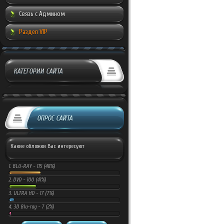
Связь с Админом
Раздел VIP
КАТЕГОРИИ САЙТА
ОПРОС САЙТА
Какие обложки Вас интересуют
1.
BLU-RAY -
115 (48%)
2.
DVD -
100 (41%)
3.
ULTRA HD -
17 (7%)
4.
3D Blu-ray -
7 (2%)