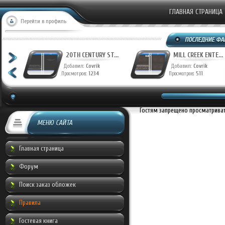
ГЛАВНАЯ СТРАНИЦА
Перейти в профиль
T...
20TH CENTURY ST...
MILL CREEK ENTE...
Добавил:
Covrik
Добавил:
Covrik
Просмотров:
1234
Просмотров:
511
Гостям запрещено просматривать
МЕНЮ САЙТА
Главная страница
Форум
Поиск заказ обложек
Правила
Гостевая книга