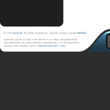
© 2014
Covrik.net
. Все права защищенны. Дизайн создан студией
WebeART
Администрация не несёт отвественности за товар, предложанный
пользователям, мы лишь являемся продавцами, а не постовщиками
данного типа товаров.
Сделать
бесплатный сайт
с
uCoz