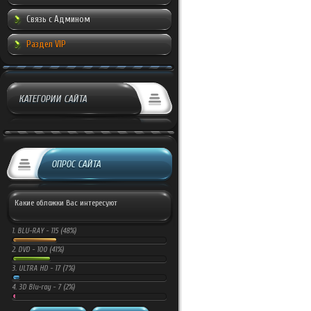
Связь с Админом
Раздел VIP
КАТЕГОРИИ САЙТА
ОПРОС САЙТА
Какие обложки Вас интересуют
1.
BLU-RAY -
115 (48%)
2.
DVD -
100 (41%)
3.
ULTRA HD -
17 (7%)
4.
3D Blu-ray -
7 (2%)