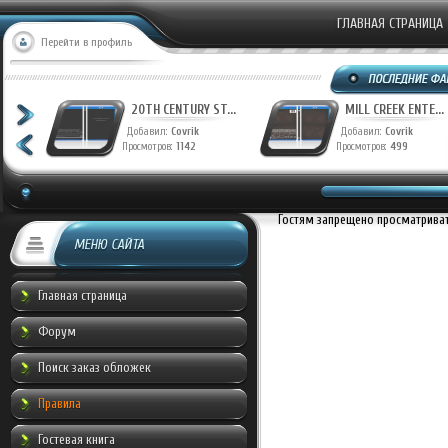
ГЛАВНАЯ СТРАНИЦА
Перейти в профиль
T...
20TH CENTURY ST...
MILL CREEK ENTE...
Добавил:
Covrik
Добавил:
Covrik
Просмотров:
1142
Просмотров:
499
Гостям запрещено просматривать
МЕНЮ САЙТА
Главная страница
Форум
Поиск заказ обложек
Правила
Гостевая книга