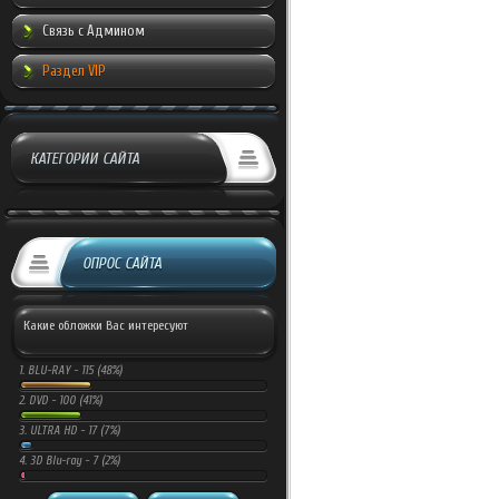
Связь с Админом
Раздел VIP
КАТЕГОРИИ САЙТА
ОПРОС САЙТА
Какие обложки Вас интересуют
1.
BLU-RAY -
115 (48%)
2.
DVD -
100 (41%)
3.
ULTRA HD -
17 (7%)
4.
3D Blu-ray -
7 (2%)