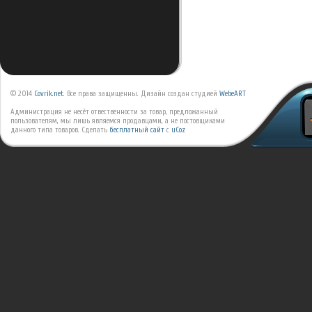
© 2014
Covrik.net
. Все права защищенны. Дизайн создан студией
WebeART
Администрация не несёт отвественности за товар, предложанный
пользователям, мы лишь являемся продавцами, а не постовщиками
данного типа товаров.
Сделать
бесплатный сайт
с
uCoz