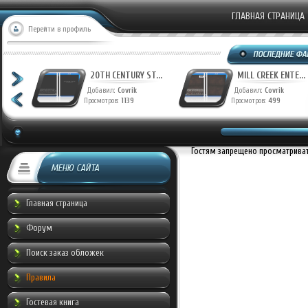
ГЛАВНАЯ СТРАНИЦА
Перейти в профиль
T...
20TH CENTURY ST...
MILL CREEK ENTE...
Добавил:
Covrik
Добавил:
Covrik
Просмотров:
1139
Просмотров:
499
Гостям запрещено просматривать
МЕНЮ САЙТА
Главная страница
Форум
Поиск заказ обложек
Правила
Гостевая книга