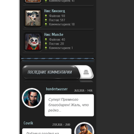
Комментариев: 41
Ник: Киновед
Файлов: 98
Постов: 597
Комментариев: 18
Ник: Munche
Файлов: 40
Постов: 231
Комментариев: 1
ПОСЛЕДНИЕ КОММЕНТАРИИ
hundertwasser
26.02.2026 - 14:06
Супер! Премного
благодарен! Жаль, что
редко...
Covrik
27.01.2026 - 21:00
Добавил раздел на