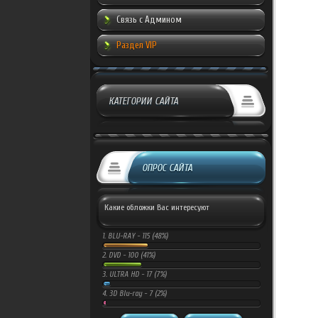
Связь с Админом
Раздел VIP
КАТЕГОРИИ САЙТА
ОПРОС САЙТА
Какие обложки Вас интересуют
1.
BLU-RAY -
115 (48%)
2.
DVD -
100 (41%)
3.
ULTRA HD -
17 (7%)
4.
3D Blu-ray -
7 (2%)