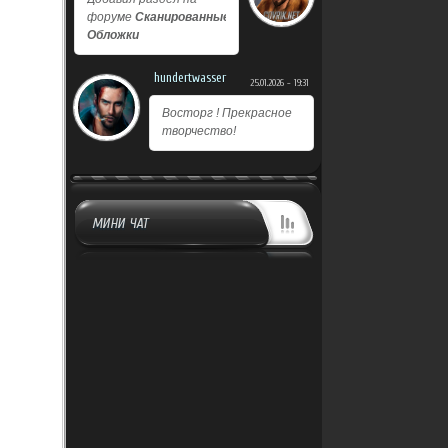
форуме
Сканированные
Обложки
hundertwasser
25.01.2026 - 19:31
Восторг ! Прекрасное
творчество!
МИНИ ЧАТ