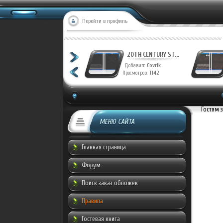
Перейти в профиль
20TH CENTURY ST...
20TH CENTURY ST...
Добавил:
Covrik
Добавил:
Covrik
Просмотров:
1227
Просмотров:
1142
Гостям 
МЕНЮ САЙТА
Главная страница
Форум
Поиск заказ обложек
Правила
Гостевая книга