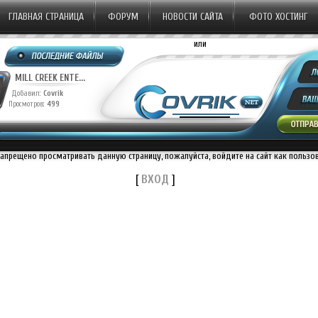
ГЛАВНАЯ СТРАНИЦА
ФОРУМ
НОВОСТИ САЙТА
ФОТО ХОСТИНГ
или
MILL CREEK ENTE...
Добавил:
Covrik
Просмотров:
499
запрещено просматривать данную страницу, пожалуйста, войдите на сайт как пользо
[
ВХОД
]