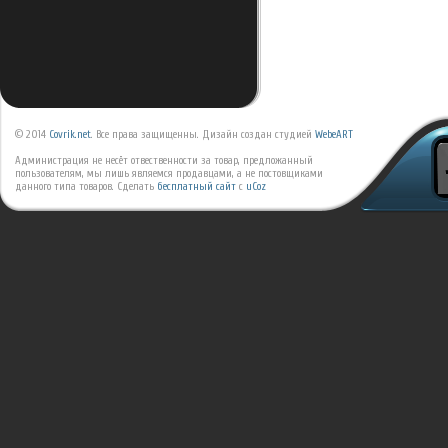
© 2014
Covrik.net
. Все права защищенны. Дизайн создан студией
WebeART
Администрация не несёт отвественности за товар, предложанный
пользователям, мы лишь являемся продавцами, а не постовщиками
данного типа товаров.
Сделать
бесплатный сайт
с
uCoz