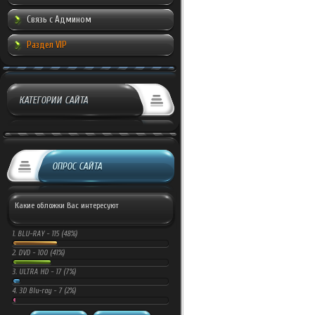
Связь с Админом
Раздел VIP
КАТЕГОРИИ САЙТА
ОПРОС САЙТА
Какие обложки Вас интересуют
1.
BLU-RAY -
115 (48%)
2.
DVD -
100 (41%)
3.
ULTRA HD -
17 (7%)
4.
3D Blu-ray -
7 (2%)