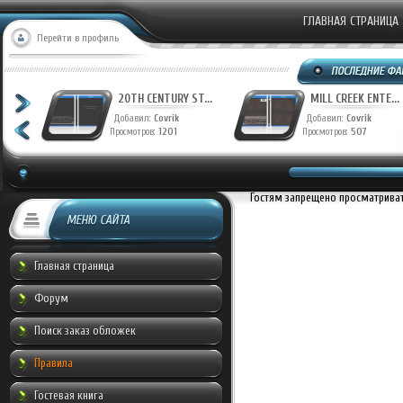
ГЛАВНАЯ СТРАНИЦА
Перейти в профиль
T...
20TH CENTURY ST...
MILL CREEK ENTE...
Добавил:
Covrik
Добавил:
Covrik
Просмотров:
1201
Просмотров:
507
Гостям запрещено просматривать
МЕНЮ САЙТА
Главная страница
Форум
Поиск заказ обложек
Правила
Гостевая книга