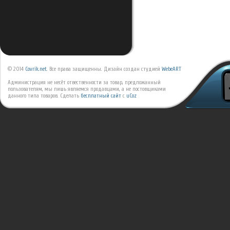
© 2014
Covrik.net
. Все права защищенны. Дизайн создан студией
WebeART
Администрация не несёт отвественности за товар, предложанный
пользователям, мы лишь являемся продавцами, а не постовщиками
данного типа товаров.
Сделать
бесплатный сайт
с
uCoz