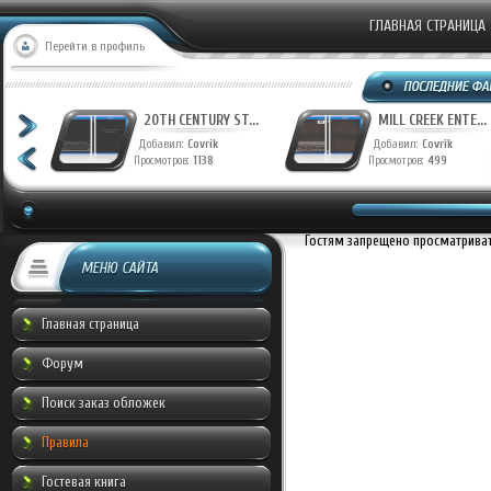
ГЛАВНАЯ СТРАНИЦА
Перейти в профиль
T...
20TH CENTURY ST...
MILL CREEK ENTE...
Добавил:
Covrik
Добавил:
Covrik
Просмотров:
1138
Просмотров:
499
Гостям запрещено просматривать
МЕНЮ САЙТА
Главная страница
Форум
Поиск заказ обложек
Правила
Гостевая книга