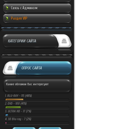
Связь с Админом
Раздел VIP
КАТЕГОРИИ САЙТА
ОПРОС САЙТА
Какие обложки Вас интересуют
1.
BLU-RAY -
115 (48%)
2.
DVD -
100 (41%)
3.
ULTRA HD -
17 (7%)
4.
3D Blu-ray -
7 (2%)