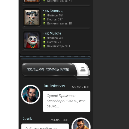
Комментариев: 41
Ник: Киновед
Файлов: 98
Постов: 597
Комментариев: 18
Ник: Munche
Файлов: 40
Постов: 231
Комментариев: 1
ПОСЛЕДНИЕ КОММЕНТАРИИ
hundertwasser
26.02.2026 - 14:06
Супер! Премного
благодарен! Жаль, что
редко...
Covrik
27.01.2026 - 21:00
Добавил раздел на