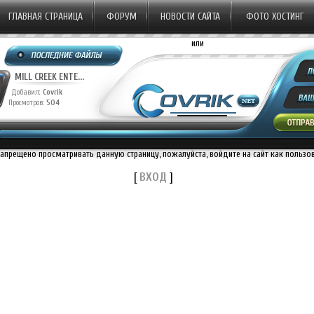
ГЛАВНАЯ СТРАНИЦА
ФОРУМ
НОВОСТИ САЙТА
ФОТО ХОСТИНГ
или
MILL CREEK ENTE...
Добавил:
Covrik
Просмотров:
504
запрещено просматривать данную страницу, пожалуйста, войдите на сайт как пользо
[
ВХОД
]