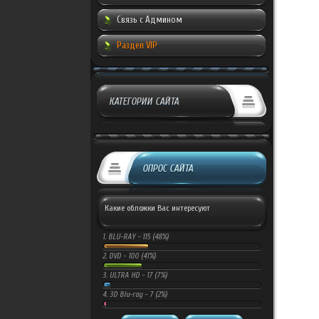
Связь с Админом
Раздел VIP
КАТЕГОРИИ САЙТА
ОПРОС САЙТА
Какие обложки Вас интересуют
1.
BLU-RAY -
115 (48%)
2.
DVD -
100 (41%)
3.
ULTRA HD -
17 (7%)
4.
3D Blu-ray -
7 (2%)