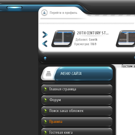
Перейти в профиль
20TH CENTURY ST...
20TH CENTURY ST...
Добавил:
Covrik
Добавил:
Covrik
Просмотров:
1231
Просмотров:
1169
Гостям 
МЕНЮ САЙТА
Главная страница
Форум
Поиск заказ обложек
Правила
Гостевая книга