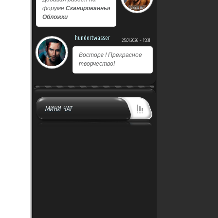
форуме
Сканированные
Обложки
hundertwasser
25.01.2026 - 19:31
Восторг ! Прекрасное
творчество!
МИНИ ЧАТ