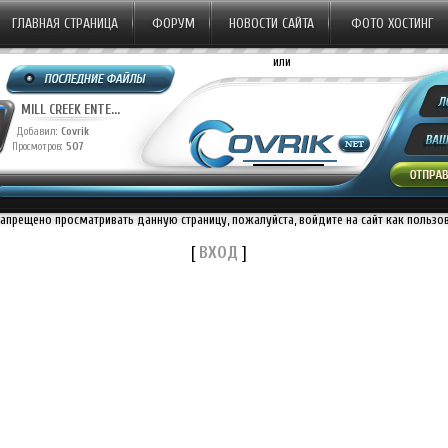
ГЛАВНАЯ СТРАНИЦА
ФОРУМ
НОВОСТИ САЙТА
ФОТО ХОСТИНГ
или
MILL CREEK ENTE...
Добавил:
Covrik
Просмотров:
507
запрещено просматривать данную страницу, пожалуйста, войдите на сайт как пользо
[
ВХОД
]