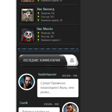
Комментариев: 41
Ник: Киновед
Файлов: 98
Постов: 597
Комментариев: 18
Ник: Munche
Файлов: 40
Постов: 231
Комментариев: 1
ПОСЛЕДНИЕ КОММЕНТАРИИ
hundertwasser
26.02.2026 - 14:06
Супер! Премного
благодарен! Жаль, что
редко...
Covrik
27.01.2026 - 21:00
Добавил раздел на