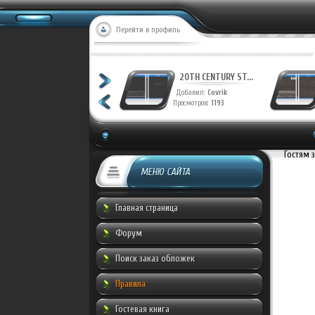
Перейти в профиль
20TH CENTURY ST...
20TH CENTURY ST...
Добавил:
Covrik
Добавил:
Covrik
Просмотров:
1250
Просмотров:
1193
Гостям 
МЕНЮ САЙТА
Главная страница
Форум
Поиск заказ обложек
Правила
Гостевая книга