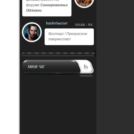
форуме
Сканированные
Обложки
hundertwasser
25.01.2026 - 19:31
Восторг ! Прекрасное
творчество!
МИНИ ЧАТ