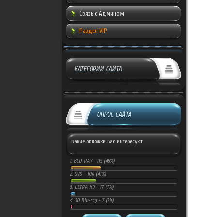
Связь с Админом
Раздел VIP
КАТЕГОРИИ САЙТА
ОПРОС САЙТА
Какие обложки Вас интересуют
1.
BLU-RAY -
115 (48%)
2.
DVD -
100 (41%)
3.
ULTRA HD -
17 (7%)
4.
3D Blu-ray -
7 (2%)