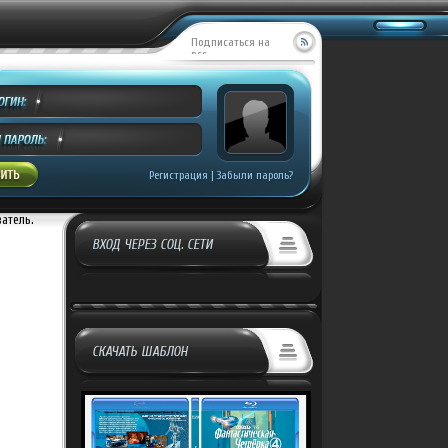
Подписаться на
RSS
MILL CREEK ENTE...
Добавил:
Covrik
росмотров:
499
Регистрация
|
Забыли пароль?
ватель.
ВХОД ЧЕРЕЗ СОЦ. СЕТИ
СКАЧАТЬ ШАБЛОН