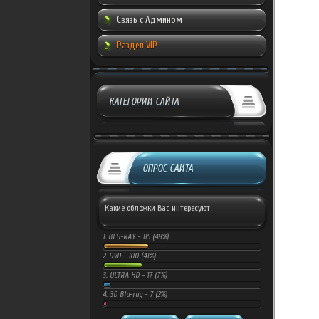
Связь с Админом
Раздел VIP
КАТЕГОРИИ САЙТА
ОПРОС САЙТА
Какие обложки Вас интересуют
1.
BLU-RAY -
115 (48%)
2.
DVD -
100 (41%)
3.
ULTRA HD -
17 (7%)
4.
3D Blu-ray -
7 (2%)