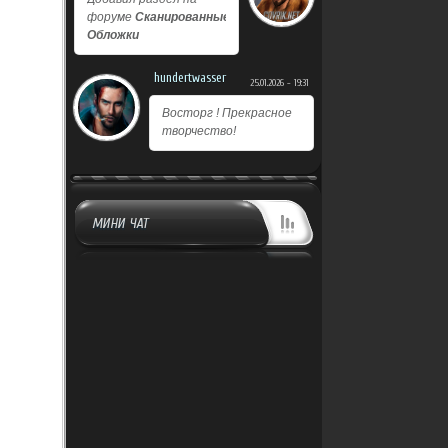
форуме
Сканированные
Обложки
hundertwasser
25.01.2026 - 19:31
Восторг ! Прекрасное
творчество!
МИНИ ЧАТ