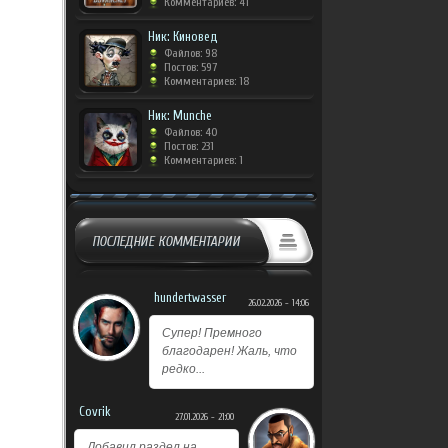
Комментариев: 41
Ник: Киновед
Файлов: 98
Постов: 597
Комментариев: 18
Ник: Munche
Файлов: 40
Постов: 231
Комментариев: 1
ПОСЛЕДНИЕ КОММЕНТАРИИ
hundertwasser
26.02.2026 - 14:06
Супер! Премного
благодарен! Жаль, что
редко...
Covrik
27.01.2026 - 21:00
Добавил раздел на