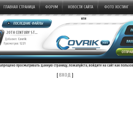
ГЛАВНАЯ СТРАНИЦА
ФОРУМ
НОВОСТИ САЙТА
ФОТО ХОСТИНГ
или
20TH CENTURY ST...
20TH CENTURY ST...
Добавил:
Covrik
Добавил:
Covrik
Просмотров:
1221
Просмотров:
1137
П
запрещено просматривать данную страницу, пожалуйста, войдите на сайт как пользо
[
ВХОД
]