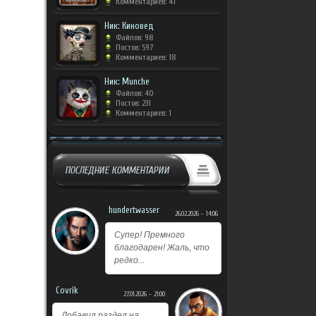
Комментариев: 41
Ник: Киновед
Файлов: 98
Постов: 597
Комментариев: 18
Ник: Munche
Файлов: 40
Постов: 231
Комментариев: 1
ПОСЛЕДНИЕ КОММЕНТАРИИ
hundertwasser
26.02.2026 - 14:06
Супер! Премного
благодарен! Жаль, что
редко...
Covrik
27.01.2026 - 21:00
Добавил раздел на