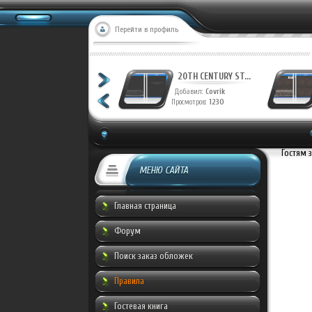
Перейти в профиль
ФАНТАСТИЧЕСКАЯ ...
20TH CENTUR
Добавил:
Munche
Добавил:
Covr
Просмотров:
959
Просмотров:
126
Гостям 
МЕНЮ САЙТА
Главная страница
Форум
Поиск заказ обложек
Правила
Гостевая книга