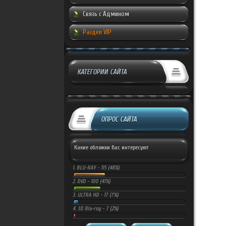
Связь с Админом
Раздел VIP
КАТЕГОРИИ САЙТА
ОПРОС САЙТА
Какие обложки Вас интересуют
1.
BLU-RAY -
115 (48%)
2.
DVD -
100 (41%)
3.
ULTRA HD -
17 (7%)
4.
3D Blu-ray -
7 (2%)