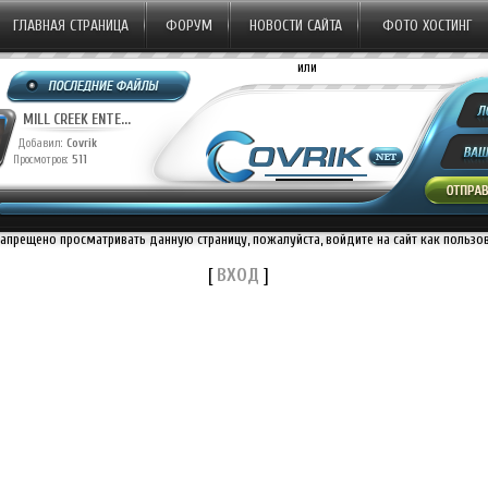
ГЛАВНАЯ СТРАНИЦА
ФОРУМ
НОВОСТИ САЙТА
ФОТО ХОСТИНГ
или
Y ST...
20TH CENTURY ST...
MILL CREEK ENTE
ik
Добавил:
Covrik
Добавил:
Covrik
9
Просмотров:
1230
Просмотров:
511
запрещено просматривать данную страницу, пожалуйста, войдите на сайт как пользо
[
ВХОД
]