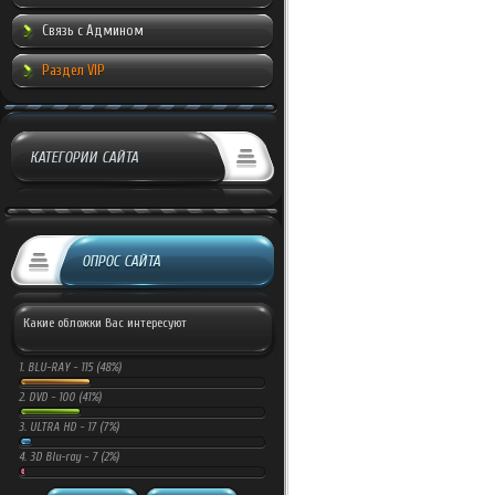
Связь с Админом
Раздел VIP
КАТЕГОРИИ САЙТА
ОПРОС САЙТА
Какие обложки Вас интересуют
1.
BLU-RAY -
115 (48%)
2.
DVD -
100 (41%)
3.
ULTRA HD -
17 (7%)
4.
3D Blu-ray -
7 (2%)