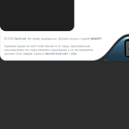
© 2014
Covrik.net
. Все права защищенны. Дизайн создан студией
WebeART
Администрация не несёт отвественности за товар, предложанный
пользователям, мы лишь являемся продавцами, а не постовщиками
данного типа товаров.
Сделать
бесплатный сайт
с
uCoz