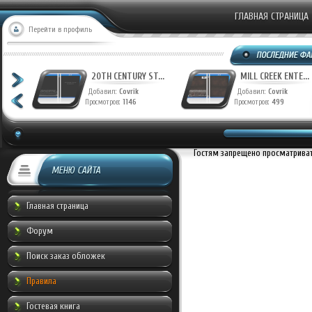
ГЛАВНАЯ СТРАНИЦА
Перейти в профиль
T...
20TH CENTURY ST...
MILL CREEK ENTE...
Добавил:
Covrik
Добавил:
Covrik
Просмотров:
1146
Просмотров:
499
Гостям запрещено просматривать
МЕНЮ САЙТА
Главная страница
Форум
Поиск заказ обложек
Правила
Гостевая книга